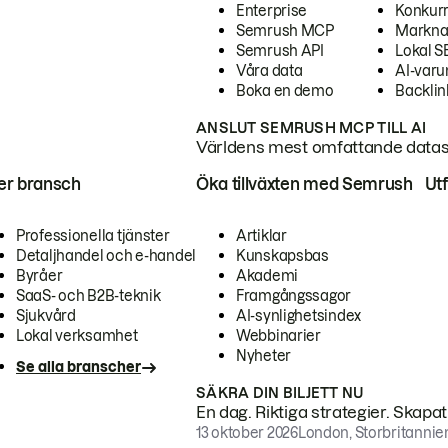
Enterprise
Konkur
Semrush MCP
Markna
Semrush API
Lokal 
Våra data
AI-var
Boka en demo
Backlin
ANSLUT SEMRUSH MCP TILL AI
Världens mest omfattande dataset
ter bransch
Öka tillväxten med Semrush
Ut
Professionella tjänster
Artiklar
Detaljhandel och e-handel
Kunskapsbas
Byråer
Akademi
SaaS- och B2B-teknik
Framgångssagor
Sjukvård
AI-synlighetsindex
Lokal verksamhet
Webbinarier
Nyheter
Se alla branscher
SÄKRA DIN BILJETT NU
En dag. Riktiga strategier. Skapa
13 oktober 2026
London, Storbritannie