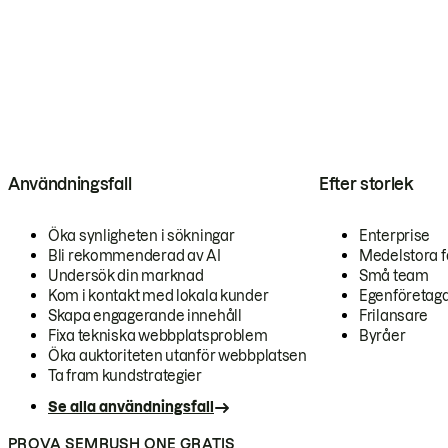
Användningsfall
Efter storlek
Öka synligheten i sökningar
Enterprise
Bli rekommenderad av AI
Medelstora f
Undersök din marknad
Små team
Kom i kontakt med lokala kunder
Egenföretag
Skapa engagerande innehåll
Frilansare
Fixa tekniska webbplatsproblem
Byråer
Öka auktoriteten utanför webbplatsen
Ta fram kundstrategier
Se alla användningsfall
PROVA SEMRUSH ONE GRATIS