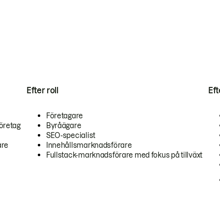
Efter roll
Ef
Företagare
öretag
Byråägare
SEO-specialist
are
Innehållsmarknadsförare
Fullstack-marknadsförare med fokus på tillväxt