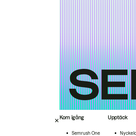
Kom igång
Upptäck
Semrush One
Nyckel