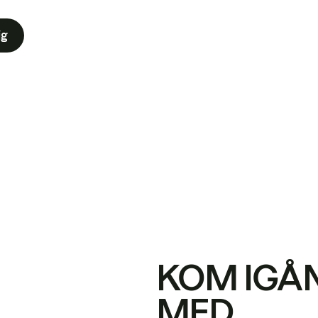
ig
KOM IGÅ
MED