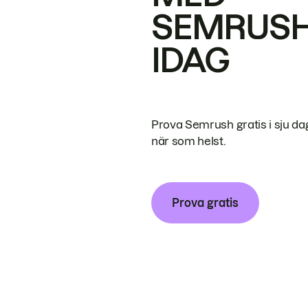
SEMRUS
IDAG
Prova Semrush gratis i sju da
när som helst.
Prova gratis