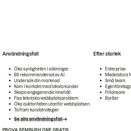
Användningsfall
Efter storlek
Öka synligheten i sökningar
Enterprise
Bli rekommenderad av AI
Medelstora f
Undersök din marknad
Små team
Kom i kontakt med lokala kunder
Egenföretag
Skapa engagerande innehåll
Frilansare
Fixa tekniska webbplatsproblem
Byråer
Öka auktoriteten utanför webbplatsen
Ta fram kundstrategier
Se alla användningsfall
PROVA SEMRUSH ONE GRATIS