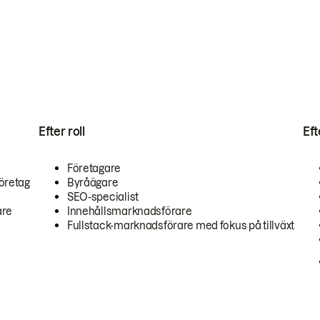
Efter roll
Ef
Företagare
öretag
Byråägare
SEO-specialist
are
Innehållsmarknadsförare
Fullstack-marknadsförare med fokus på tillväxt