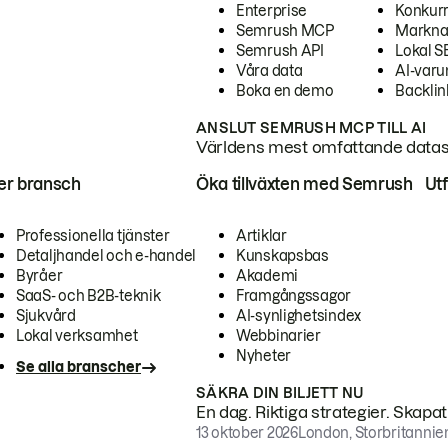
Enterprise
Konkur
Semrush MCP
Markna
Semrush API
Lokal 
Våra data
AI-var
Boka en demo
Backlin
ANSLUT SEMRUSH MCP TILL AI
Världens mest omfattande dataset
ter bransch
Öka tillväxten med Semrush
Ut
Professionella tjänster
Artiklar
Detaljhandel och e-handel
Kunskapsbas
Byråer
Akademi
SaaS- och B2B-teknik
Framgångssagor
Sjukvård
AI-synlighetsindex
Lokal verksamhet
Webbinarier
Nyheter
Se alla branscher
SÄKRA DIN BILJETT NU
En dag. Riktiga strategier. Skapa
13 oktober 2026
London, Storbritannie