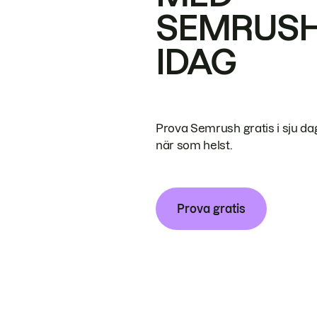
SEMRUS
IDAG
Prova Semrush gratis i sju da
när som helst.
Prova gratis