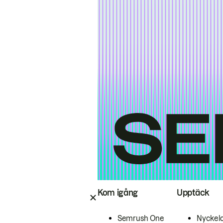
Kom igång
Upptäck
Semrush One
Nyckel