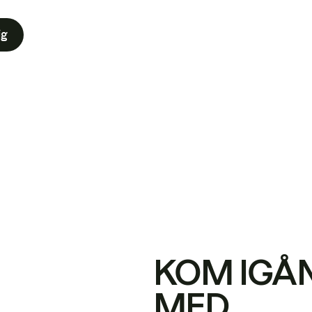
ig
KOM IGÅ
MED