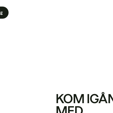
ig
KOM IGÅ
MED