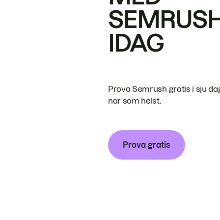
SEMRUS
IDAG
Prova Semrush gratis i sju da
när som helst.
Prova gratis