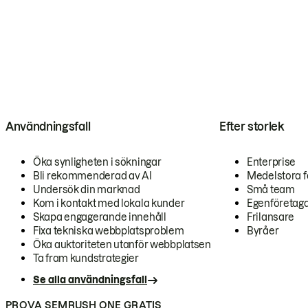
Användningsfall
Efter storlek
Öka synligheten i sökningar
Enterprise
Bli rekommenderad av AI
Medelstora f
Undersök din marknad
Små team
Kom i kontakt med lokala kunder
Egenföretag
Skapa engagerande innehåll
Frilansare
Fixa tekniska webbplatsproblem
Byråer
Öka auktoriteten utanför webbplatsen
Ta fram kundstrategier
Se alla användningsfall
PROVA SEMRUSH ONE GRATIS