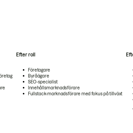
Efter roll
Ef
Företagare
öretag
Byråägare
SEO-specialist
are
Innehållsmarknadsförare
Fullstack-marknadsförare med fokus på tillväxt