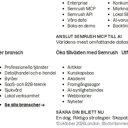
Enterprise
Konkur
Semrush MCP
Markna
Semrush API
Lokal 
Våra data
AI-var
Boka en demo
Backlin
ANSLUT SEMRUSH MCP TILL AI
Världens mest omfattande dataset
ter bransch
Öka tillväxten med Semrush
Ut
Professionella tjänster
Artiklar
Detaljhandel och e-handel
Kunskapsbas
Byråer
Akademi
SaaS- och B2B-teknik
Framgångssagor
Sjukvård
AI-synlighetsindex
Lokal verksamhet
Webbinarier
Nyheter
Se alla branscher
SÄKRA DIN BILJETT NU
En dag. Riktiga strategier. Skapa
13 oktober 2026
London, Storbritannie