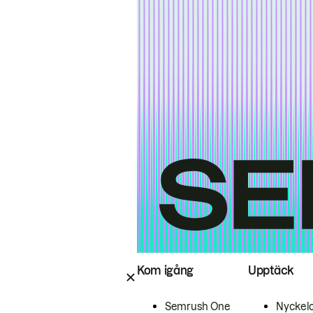
Kom igång
Upptäck
Semrush One
Nyckel