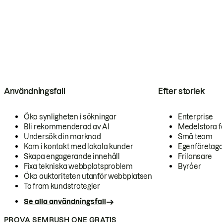
Användningsfall
Efter storlek
Öka synligheten i sökningar
Enterprise
Bli rekommenderad av AI
Medelstora f
Undersök din marknad
Små team
Kom i kontakt med lokala kunder
Egenföretag
Skapa engagerande innehåll
Frilansare
Fixa tekniska webbplatsproblem
Byråer
Öka auktoriteten utanför webbplatsen
Ta fram kundstrategier
Se alla användningsfall
PROVA SEMRUSH ONE GRATIS