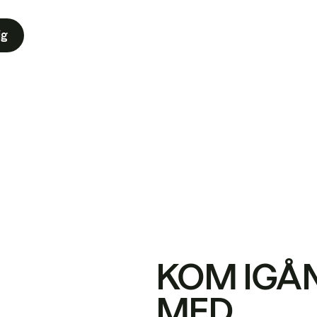
ig
KOM IGÅ
MED