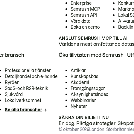
Enterprise
Konkur
Semrush MCP
Markna
Semrush API
Lokal 
Våra data
AI-var
Boka en demo
Backlin
ANSLUT SEMRUSH MCP TILL AI
Världens mest omfattande dataset
ter bransch
Öka tillväxten med Semrush
Ut
Professionella tjänster
Artiklar
Detaljhandel och e-handel
Kunskapsbas
Byråer
Akademi
SaaS- och B2B-teknik
Framgångssagor
Sjukvård
AI-synlighetsindex
Lokal verksamhet
Webbinarier
Nyheter
Se alla branscher
SÄKRA DIN BILJETT NU
En dag. Riktiga strategier. Skapa
13 oktober 2026
London, Storbritannie