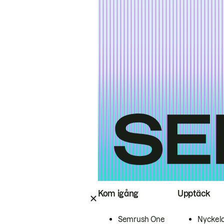
Kom igång
Upptäck
Semrush One
Nyckel