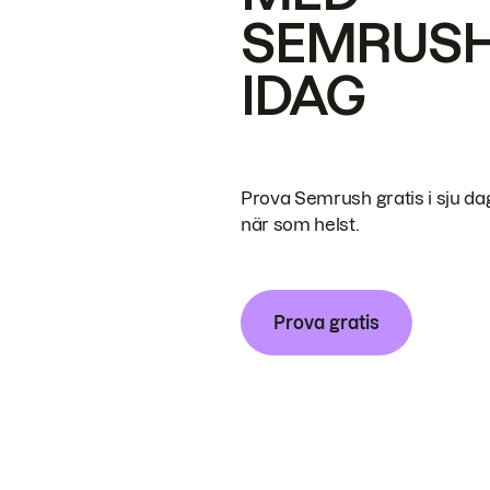
SEMRUS
IDAG
Prova Semrush gratis i sju da
när som helst.
Prova gratis