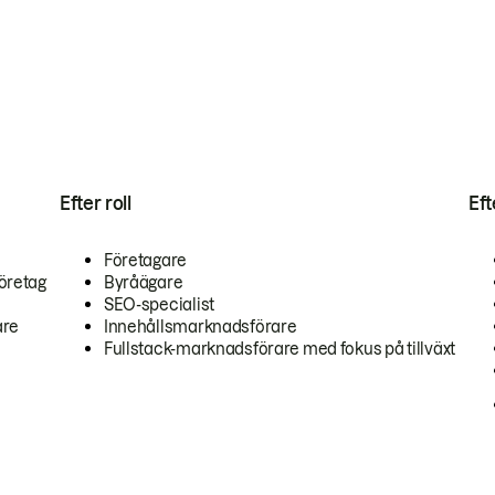
Efter roll
Ef
Företagare
öretag
Byråägare
SEO-specialist
are
Innehållsmarknadsförare
Fullstack-marknadsförare med fokus på tillväxt