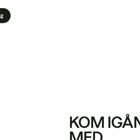
ig
KOM IGÅ
MED