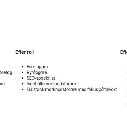
Efter roll
Ef
Företagare
öretag
Byråägare
SEO-specialist
are
Innehållsmarknadsförare
Fullstack-marknadsförare med fokus på tillväxt