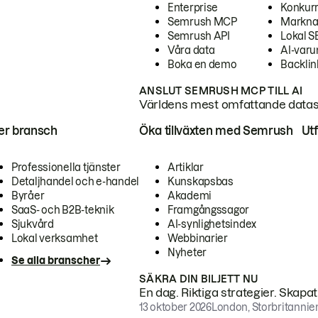
Enterprise
Konkur
Semrush MCP
Markna
Semrush API
Lokal 
Våra data
AI-var
Boka en demo
Backlin
ANSLUT SEMRUSH MCP TILL AI
Världens mest omfattande dataset
ter bransch
Öka tillväxten med Semrush
Ut
Professionella tjänster
Artiklar
Detaljhandel och e-handel
Kunskapsbas
Byråer
Akademi
SaaS- och B2B-teknik
Framgångssagor
Sjukvård
AI-synlighetsindex
Lokal verksamhet
Webbinarier
Nyheter
Se alla branscher
SÄKRA DIN BILJETT NU
En dag. Riktiga strategier. Skapa
13 oktober 2026
London, Storbritannie