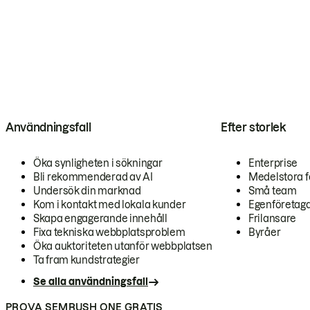
Användningsfall
Efter storlek
Öka synligheten i sökningar
Enterprise
Bli rekommenderad av AI
Medelstora f
Undersök din marknad
Små team
Kom i kontakt med lokala kunder
Egenföretag
Skapa engagerande innehåll
Frilansare
Fixa tekniska webbplatsproblem
Byråer
Öka auktoriteten utanför webbplatsen
Ta fram kundstrategier
Se alla användningsfall
PROVA SEMRUSH ONE GRATIS