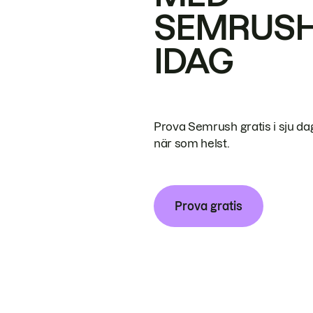
SEMRUS
IDAG
Prova Semrush gratis i sju da
när som helst.
Prova gratis