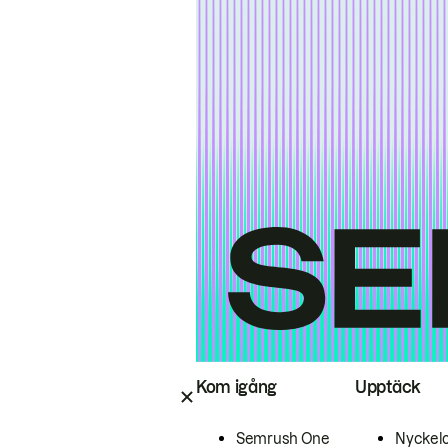
Kom igång
Upptäck
Semrush One
Nyckel