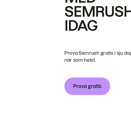
SEMRUS
IDAG
Prova Semrush gratis i sju da
när som helst.
Prova gratis