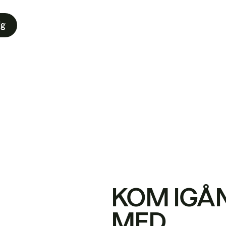
ig
KOM IGÅ
MED