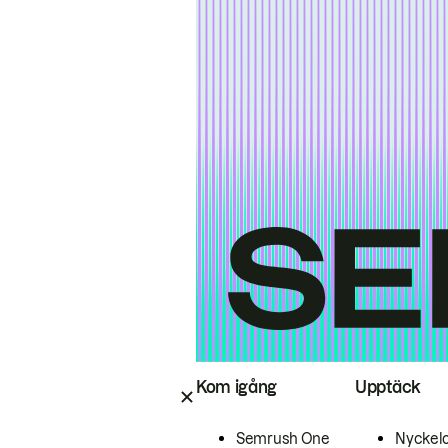
Kom igång
Upptäck
Semrush One
Nyckel