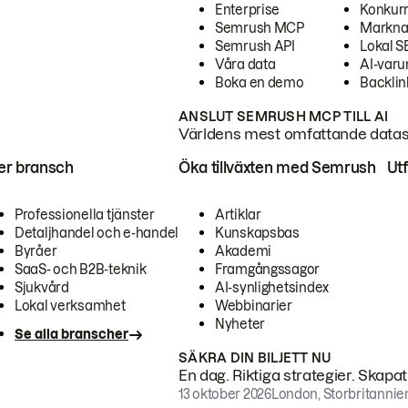
Enterprise
Konkur
Semrush MCP
Markna
Semrush API
Lokal 
Våra data
AI-var
Boka en demo
Backlin
ANSLUT SEMRUSH MCP TILL AI
Världens mest omfattande dataset
ter bransch
Öka tillväxten med Semrush
Ut
Professionella tjänster
Artiklar
Detaljhandel och e-handel
Kunskapsbas
Byråer
Akademi
SaaS- och B2B-teknik
Framgångssagor
Sjukvård
AI-synlighetsindex
Lokal verksamhet
Webbinarier
Nyheter
Se alla branscher
SÄKRA DIN BILJETT NU
En dag. Riktiga strategier. Skapa
13 oktober 2026
London, Storbritannie