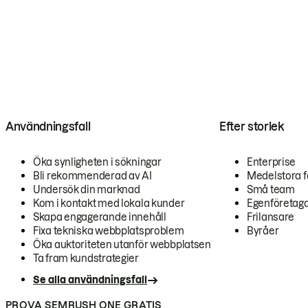
Användningsfall
Efter storlek
Öka synligheten i sökningar
Enterprise
Bli rekommenderad av AI
Medelstora f
Undersök din marknad
Små team
Kom i kontakt med lokala kunder
Egenföretag
Skapa engagerande innehåll
Frilansare
Fixa tekniska webbplatsproblem
Byråer
Öka auktoriteten utanför webbplatsen
Ta fram kundstrategier
Se alla användningsfall
PROVA SEMRUSH ONE GRATIS