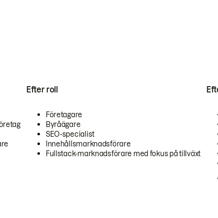
Efter roll
Ef
Företagare
öretag
Byråägare
SEO-specialist
are
Innehållsmarknadsförare
Fullstack-marknadsförare med fokus på tillväxt