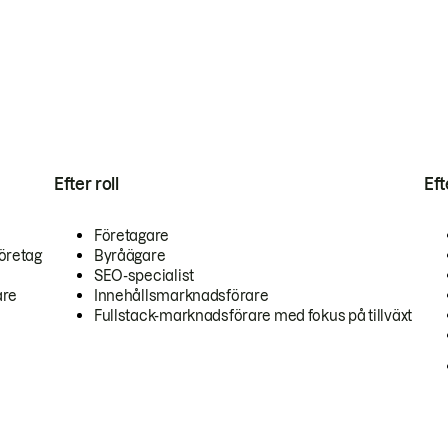
Efter roll
Ef
Företagare
öretag
Byråägare
SEO-specialist
are
Innehållsmarknadsförare
Fullstack-marknadsförare med fokus på tillväxt