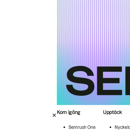
Kom igång
Upptäck
Semrush One
Nyckel