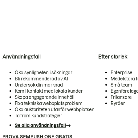
Användningsfall
Efter storlek
Öka synligheten i sökningar
Enterprise
Bli rekommenderad av AI
Medelstora f
Undersök din marknad
Små team
Kom i kontakt med lokala kunder
Egenföretag
Skapa engagerande innehåll
Frilansare
Fixa tekniska webbplatsproblem
Byråer
Öka auktoriteten utanför webbplatsen
Ta fram kundstrategier
Se alla användningsfall
PROVA SEMRUSH ONE GRATIS