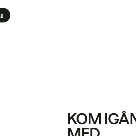
ig
KOM IGÅ
MED