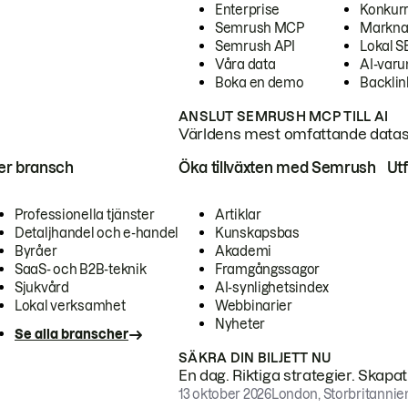
Enterprise
Konkur
Semrush MCP
Markna
Semrush API
Lokal 
Våra data
AI-var
Boka en demo
Backlin
ANSLUT SEMRUSH MCP TILL AI
Världens mest omfattande dataset
ter bransch
Öka tillväxten med Semrush
Ut
Professionella tjänster
Artiklar
Detaljhandel och e-handel
Kunskapsbas
Byråer
Akademi
SaaS- och B2B-teknik
Framgångssagor
Sjukvård
AI-synlighetsindex
Lokal verksamhet
Webbinarier
Nyheter
Se alla branscher
SÄKRA DIN BILJETT NU
En dag. Riktiga strategier. Skapa
13 oktober 2026
London, Storbritannie