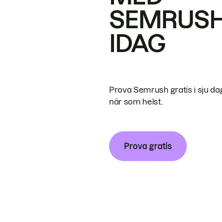
SEMRUS
IDAG
Prova Semrush gratis i sju da
när som helst.
Prova gratis