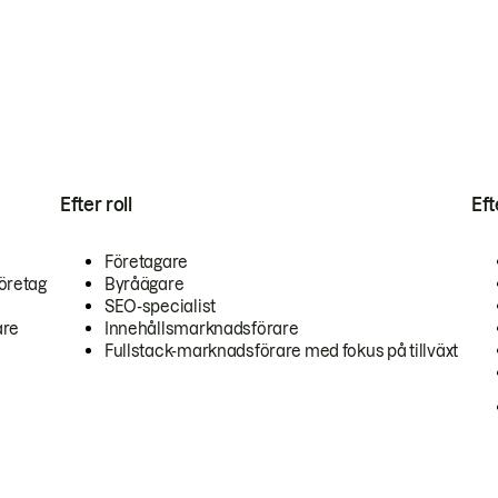
Efter roll
Ef
Företagare
öretag
Byråägare
SEO-specialist
are
Innehållsmarknadsförare
Fullstack-marknadsförare med fokus på tillväxt