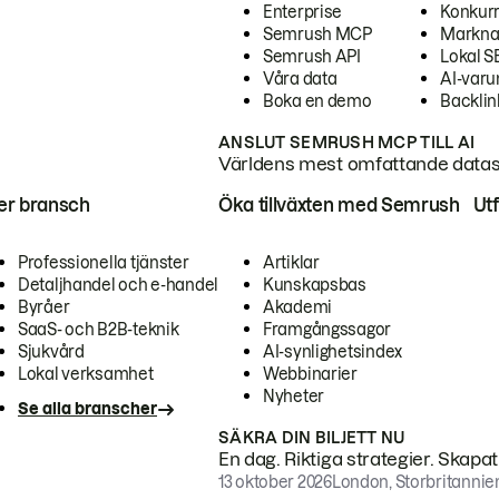
Enterprise
Konkur
Semrush MCP
Markna
Semrush API
Lokal 
Våra data
AI-var
Boka en demo
Backlin
ANSLUT SEMRUSH MCP TILL AI
Världens mest omfattande dataset
ter bransch
Öka tillväxten med Semrush
Ut
Professionella tjänster
Artiklar
Detaljhandel och e-handel
Kunskapsbas
Byråer
Akademi
SaaS- och B2B-teknik
Framgångssagor
Sjukvård
AI-synlighetsindex
Lokal verksamhet
Webbinarier
Nyheter
Se alla branscher
SÄKRA DIN BILJETT NU
En dag. Riktiga strategier. Skapa
13 oktober 2026
London, Storbritannie