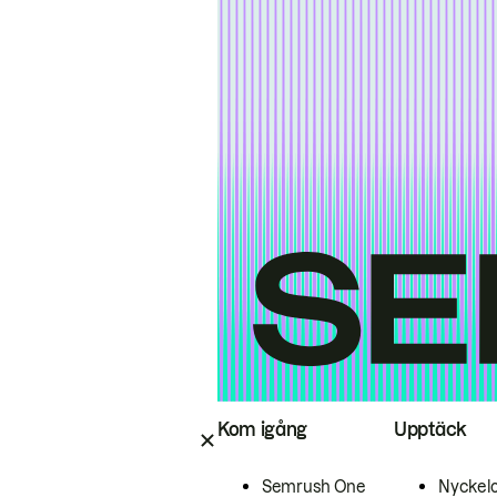
Kom igång
Upptäck
Semrush One
Nyckel