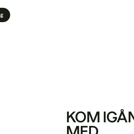
ig
KOM IGÅ
MED