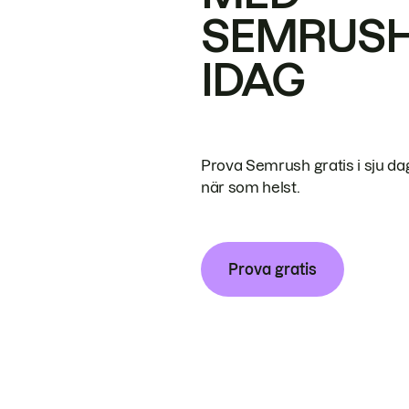
SEMRUS
IDAG
Prova Semrush gratis i sju da
när som helst.
Prova gratis