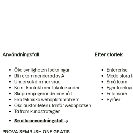
Användningsfall
Efter storlek
Öka synligheten i sökningar
Enterprise
Bli rekommenderad av AI
Medelstora f
Undersök din marknad
Små team
Kom i kontakt med lokala kunder
Egenföretag
Skapa engagerande innehåll
Frilansare
Fixa tekniska webbplatsproblem
Byråer
Öka auktoriteten utanför webbplatsen
Ta fram kundstrategier
Se alla användningsfall
PROVA SEMRUSH ONE GRATIS