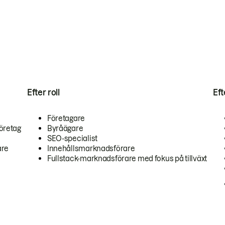
Efter roll
Ef
Företagare
öretag
Byråägare
SEO-specialist
are
Innehållsmarknadsförare
Fullstack-marknadsförare med fokus på tillväxt