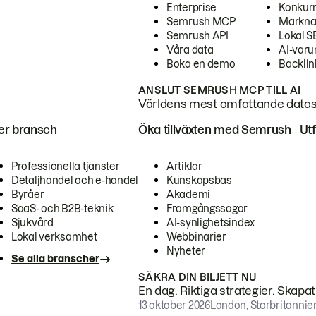
Enterprise
Konkur
Semrush MCP
Markna
Semrush API
Lokal 
Våra data
AI-var
Boka en demo
Backlin
ANSLUT SEMRUSH MCP TILL AI
Världens mest omfattande dataset
ter bransch
Öka tillväxten med Semrush
Ut
Professionella tjänster
Artiklar
Detaljhandel och e-handel
Kunskapsbas
Byråer
Akademi
SaaS- och B2B-teknik
Framgångssagor
Sjukvård
AI-synlighetsindex
Lokal verksamhet
Webbinarier
Nyheter
Se alla branscher
SÄKRA DIN BILJETT NU
En dag. Riktiga strategier. Skapa
13 oktober 2026
London, Storbritannie