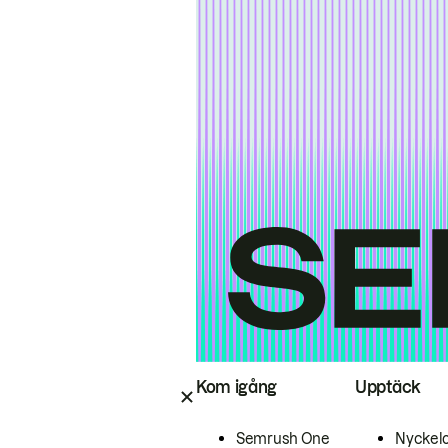
Kom igång
Upptäck
Semrush One
Nyckel