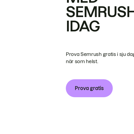
SEMRUS
IDAG
Prova Semrush gratis i sju da
när som helst.
Prova gratis