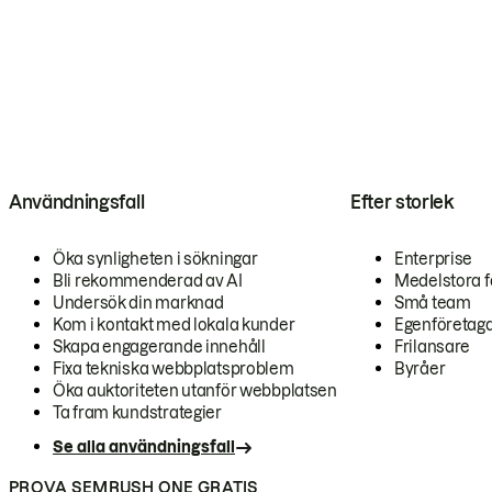
Användningsfall
Efter storlek
Öka synligheten i sökningar
Enterprise
Bli rekommenderad av AI
Medelstora f
Undersök din marknad
Små team
Kom i kontakt med lokala kunder
Egenföretag
Skapa engagerande innehåll
Frilansare
Fixa tekniska webbplatsproblem
Byråer
Öka auktoriteten utanför webbplatsen
Ta fram kundstrategier
Se alla användningsfall
PROVA SEMRUSH ONE GRATIS