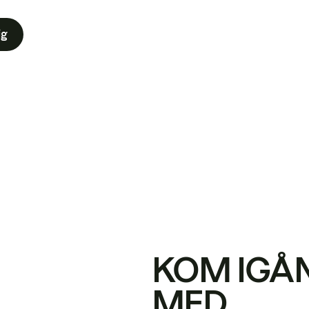
ig
KOM IGÅ
MED