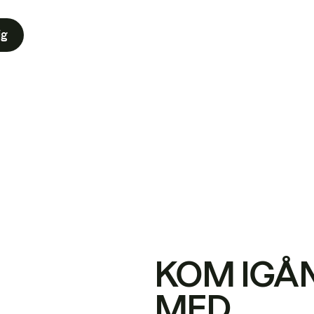
ig
KOM IGÅ
MED