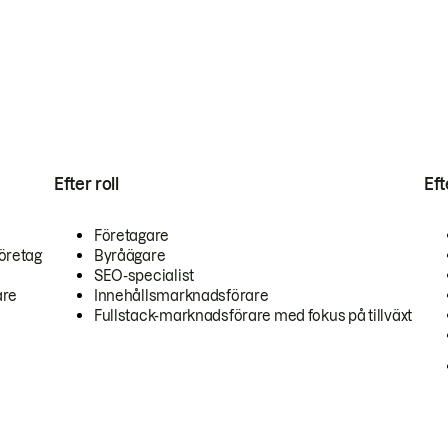
Efter roll
Ef
Företagare
öretag
Byråägare
SEO-specialist
are
Innehållsmarknadsförare
Fullstack-marknadsförare med fokus på tillväxt