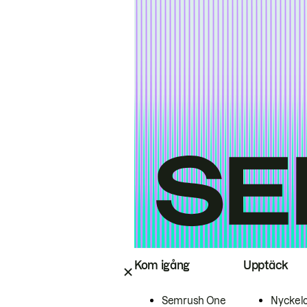
Kom igång
Upptäck
Semrush One
Nyckel