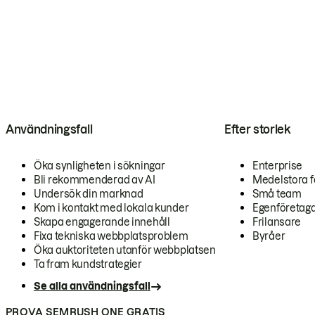
Användningsfall
Efter storlek
Öka synligheten i sökningar
Enterprise
Bli rekommenderad av AI
Medelstora f
Undersök din marknad
Små team
Kom i kontakt med lokala kunder
Egenföretag
Skapa engagerande innehåll
Frilansare
Fixa tekniska webbplatsproblem
Byråer
Öka auktoriteten utanför webbplatsen
Ta fram kundstrategier
Se alla användningsfall
PROVA SEMRUSH ONE GRATIS