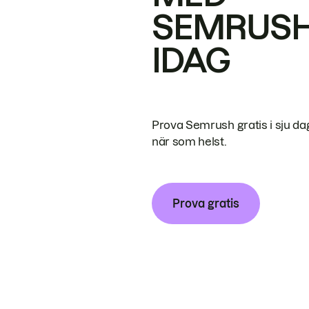
SEMRUS
IDAG
Prova Semrush gratis i sju da
när som helst.
Prova gratis