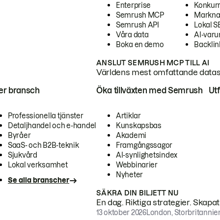
Enterprise
Konkur
Semrush MCP
Markna
Semrush API
Lokal 
Våra data
AI-var
Boka en demo
Backlin
ANSLUT SEMRUSH MCP TILL AI
Världens mest omfattande dataset
ter bransch
Öka tillväxten med Semrush
Ut
Professionella tjänster
Artiklar
Detaljhandel och e-handel
Kunskapsbas
Byråer
Akademi
SaaS- och B2B-teknik
Framgångssagor
Sjukvård
AI-synlighetsindex
Lokal verksamhet
Webbinarier
Nyheter
Se alla branscher
SÄKRA DIN BILJETT NU
En dag. Riktiga strategier. Skapa
13 oktober 2026
London, Storbritannie