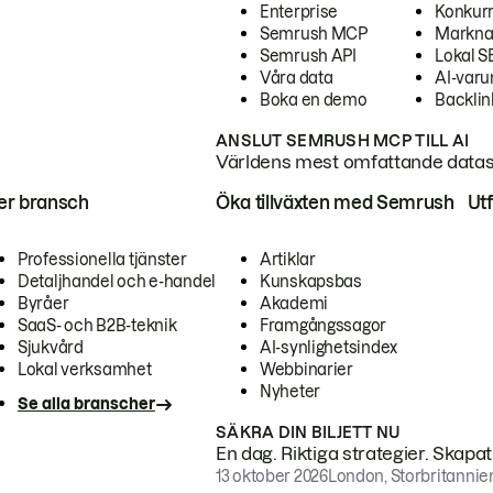
Enterprise
Konkur
Semrush MCP
Markna
Semrush API
Lokal 
Våra data
AI-var
Boka en demo
Backlin
ANSLUT SEMRUSH MCP TILL AI
Världens mest omfattande dataset
ter bransch
Öka tillväxten med Semrush
Ut
Professionella tjänster
Artiklar
Detaljhandel och e-handel
Kunskapsbas
Byråer
Akademi
SaaS- och B2B-teknik
Framgångssagor
Sjukvård
AI-synlighetsindex
Lokal verksamhet
Webbinarier
Nyheter
Se alla branscher
SÄKRA DIN BILJETT NU
En dag. Riktiga strategier. Skapa
13 oktober 2026
London, Storbritannie