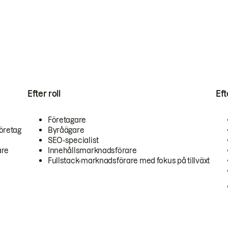
Efter roll
Ef
Företagare
öretag
Byråägare
SEO-specialist
are
Innehållsmarknadsförare
Fullstack-marknadsförare med fokus på tillväxt