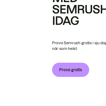
SEMRUS
IDAG
Prova Semrush gratis i sju da
när som helst.
Prova gratis