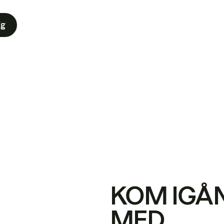
ig
KOM IGÅ
MED