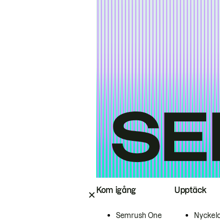
Kom igång
Upptäck
Semrush One
Nyckel