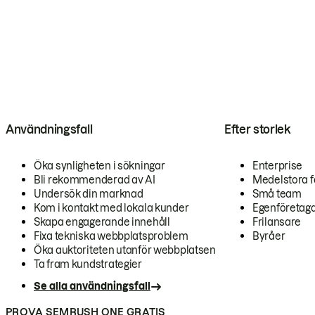
Användningsfall
Efter storlek
Öka synligheten i sökningar
Enterprise
Bli rekommenderad av AI
Medelstora f
Undersök din marknad
Små team
Kom i kontakt med lokala kunder
Egenföretag
Skapa engagerande innehåll
Frilansare
Fixa tekniska webbplatsproblem
Byråer
Öka auktoriteten utanför webbplatsen
Ta fram kundstrategier
Se alla användningsfall
PROVA SEMRUSH ONE GRATIS