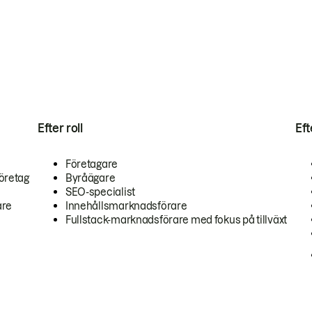
Efter roll
Ef
Företagare
öretag
Byråägare
SEO-specialist
are
Innehållsmarknadsförare
Fullstack-marknadsförare med fokus på tillväxt