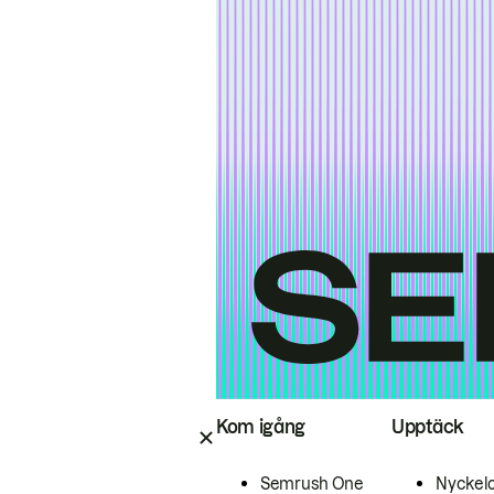
Kom igång
Upptäck
Semrush One
Nyckel