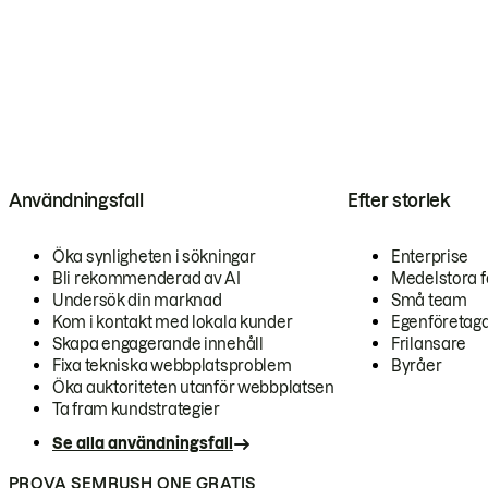
Användningsfall
Efter storlek
Öka synligheten i sökningar
Enterprise
Bli rekommenderad av AI
Medelstora f
Undersök din marknad
Små team
Kom i kontakt med lokala kunder
Egenföretag
Skapa engagerande innehåll
Frilansare
Fixa tekniska webbplatsproblem
Byråer
Öka auktoriteten utanför webbplatsen
Ta fram kundstrategier
Se alla användningsfall
PROVA SEMRUSH ONE GRATIS