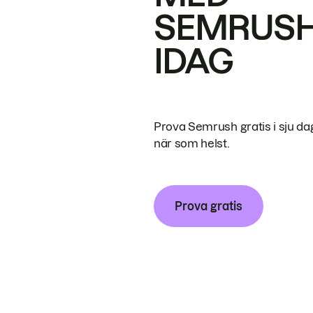
SEMRUS
IDAG
Prova Semrush gratis i sju da
när som helst.
Prova gratis