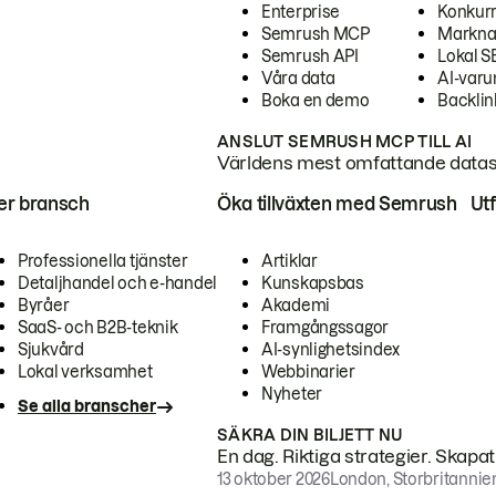
Enterprise
Konkur
Semrush MCP
Markna
Semrush API
Lokal 
Våra data
AI-var
Boka en demo
Backlin
ANSLUT SEMRUSH MCP TILL AI
Världens mest omfattande dataset
ter bransch
Öka tillväxten med Semrush
Ut
Professionella tjänster
Artiklar
Detaljhandel och e-handel
Kunskapsbas
Byråer
Akademi
SaaS- och B2B-teknik
Framgångssagor
Sjukvård
AI-synlighetsindex
Lokal verksamhet
Webbinarier
Nyheter
Se alla branscher
SÄKRA DIN BILJETT NU
En dag. Riktiga strategier. Skapa
13 oktober 2026
London, Storbritannie