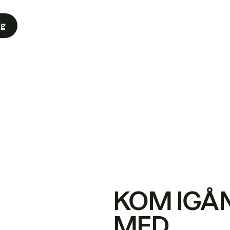
ig
KOM IGÅ
MED