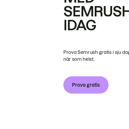
SEMRUS
IDAG
Prova Semrush gratis i sju da
när som helst.
Prova gratis