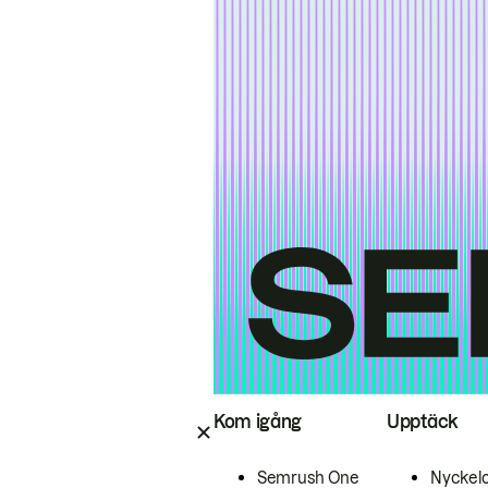
Kom igång
Upptäck
Semrush One
Nyckel