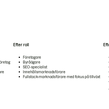
Efter roll
Ef
Företagare
öretag
Byråägare
SEO-specialist
are
Innehållsmarknadsförare
Fullstack-marknadsförare med fokus på tillväxt