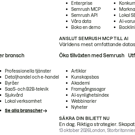
Enterprise
Konkur
Semrush MCP
Markna
Semrush API
Lokal 
Våra data
AI-var
Boka en demo
Backlin
ANSLUT SEMRUSH MCP TILL AI
Världens mest omfattande dataset
ter bransch
Öka tillväxten med Semrush
Ut
Professionella tjänster
Artiklar
Detaljhandel och e-handel
Kunskapsbas
Byråer
Akademi
SaaS- och B2B-teknik
Framgångssagor
Sjukvård
AI-synlighetsindex
Lokal verksamhet
Webbinarier
Nyheter
Se alla branscher
SÄKRA DIN BILJETT NU
En dag. Riktiga strategier. Skapa
13 oktober 2026
London, Storbritannie