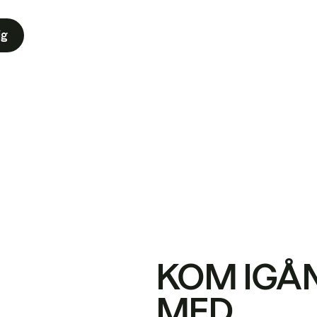
ig
KOM IGÅ
MED