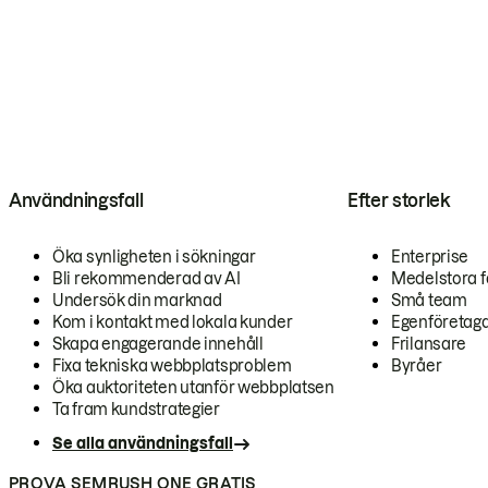
Användningsfall
Efter storlek
Öka synligheten i sökningar
Enterprise
Bli rekommenderad av AI
Medelstora f
Undersök din marknad
Små team
Kom i kontakt med lokala kunder
Egenföretag
Skapa engagerande innehåll
Frilansare
Fixa tekniska webbplatsproblem
Byråer
Öka auktoriteten utanför webbplatsen
Ta fram kundstrategier
Se alla användningsfall
PROVA SEMRUSH ONE GRATIS