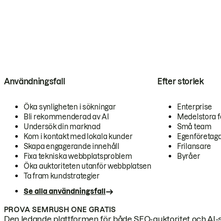
Användningsfall
Efter storlek
Öka synligheten i sökningar
Enterprise
Bli rekommenderad av AI
Medelstora f
Undersök din marknad
Små team
Kom i kontakt med lokala kunder
Egenföretag
Skapa engagerande innehåll
Frilansare
Fixa tekniska webbplatsproblem
Byråer
Öka auktoriteten utanför webbplatsen
Ta fram kundstrategier
Se alla användningsfall
PROVA SEMRUSH ONE GRATIS
Den ledande plattformen för både SEO-auktoritet och AI-s