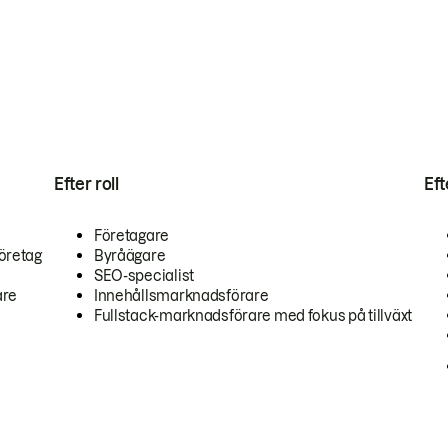
Efter roll
Ef
Företagare
öretag
Byråägare
SEO-specialist
are
Innehållsmarknadsförare
Fullstack-marknadsförare med fokus på tillväxt