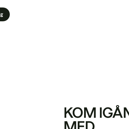
ig
KOM IGÅ
MED