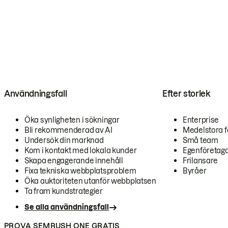
Användningsfall
Efter storlek
Öka synligheten i sökningar
Enterprise
Bli rekommenderad av AI
Medelstora f
Undersök din marknad
Små team
Kom i kontakt med lokala kunder
Egenföretag
Skapa engagerande innehåll
Frilansare
Fixa tekniska webbplatsproblem
Byråer
Öka auktoriteten utanför webbplatsen
Ta fram kundstrategier
Se alla användningsfall
PROVA SEMRUSH ONE GRATIS