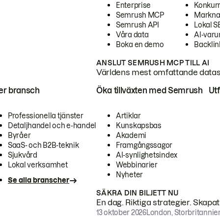
Enterprise
Konkur
Semrush MCP
Markna
Semrush API
Lokal 
Våra data
AI-var
Boka en demo
Backlin
ANSLUT SEMRUSH MCP TILL AI
Världens mest omfattande dataset
ter bransch
Öka tillväxten med Semrush
Ut
Professionella tjänster
Artiklar
Detaljhandel och e-handel
Kunskapsbas
Byråer
Akademi
SaaS- och B2B-teknik
Framgångssagor
Sjukvård
AI-synlighetsindex
Lokal verksamhet
Webbinarier
Nyheter
Se alla branscher
SÄKRA DIN BILJETT NU
En dag. Riktiga strategier. Skapa
13 oktober 2026
London, Storbritannie