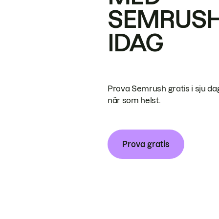
SEMRUS
IDAG
Prova Semrush gratis i sju da
när som helst.
Prova gratis