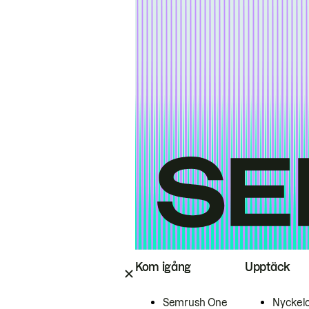
Kom igång
Upptäck
Semrush One
Nyckel