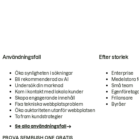
Användningsfall
Efter storlek
Öka synligheten i sökningar
Enterprise
Bli rekommenderad av AI
Medelstora f
Undersök din marknad
Små team
Kom i kontakt med lokala kunder
Egenföretag
Skapa engagerande innehåll
Frilansare
Fixa tekniska webbplatsproblem
Byråer
Öka auktoriteten utanför webbplatsen
Ta fram kundstrategier
Se alla användningsfall
PROVA SEMRUSH ONE GRATIS