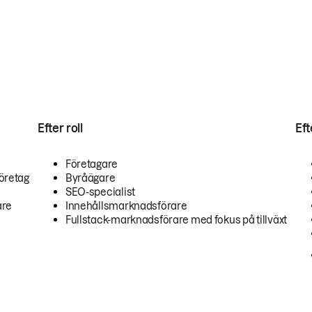
Efter roll
Ef
Företagare
öretag
Byråägare
SEO-specialist
are
Innehållsmarknadsförare
Fullstack-marknadsförare med fokus på tillväxt