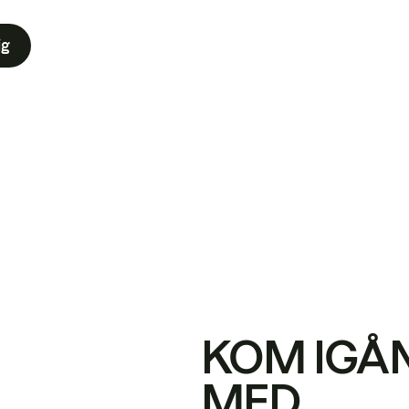
ig
KOM IGÅ
MED