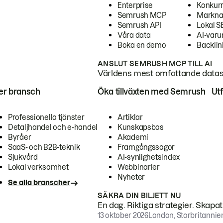
Enterprise
Konkur
Semrush MCP
Markna
Semrush API
Lokal 
Våra data
AI-var
Boka en demo
Backlin
ANSLUT SEMRUSH MCP TILL AI
Världens mest omfattande dataset
ter bransch
Öka tillväxten med Semrush
Ut
Professionella tjänster
Artiklar
Detaljhandel och e-handel
Kunskapsbas
Byråer
Akademi
SaaS- och B2B-teknik
Framgångssagor
Sjukvård
AI-synlighetsindex
Lokal verksamhet
Webbinarier
Nyheter
Se alla branscher
SÄKRA DIN BILJETT NU
En dag. Riktiga strategier. Skapa
13 oktober 2026
London, Storbritannie