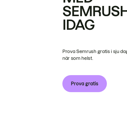
SEMRUS
IDAG
Prova Semrush gratis i sju da
när som helst.
Prova gratis