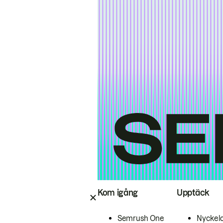
Kom igång
Upptäck
Semrush One
Nyckel