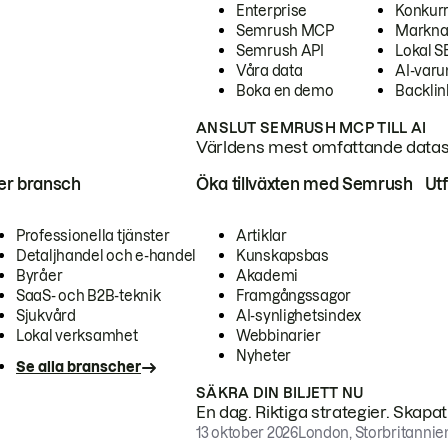
Enterprise
Konkur
Semrush MCP
Markna
Semrush API
Lokal 
Våra data
AI-var
Boka en demo
Backlin
ANSLUT SEMRUSH MCP TILL AI
Världens mest omfattande dataset
ter bransch
Öka tillväxten med Semrush
Ut
Professionella tjänster
Artiklar
Detaljhandel och e-handel
Kunskapsbas
Byråer
Akademi
SaaS- och B2B-teknik
Framgångssagor
Sjukvård
AI-synlighetsindex
Lokal verksamhet
Webbinarier
Nyheter
Se alla branscher
SÄKRA DIN BILJETT NU
En dag. Riktiga strategier. Skapa
13 oktober 2026
London, Storbritannie