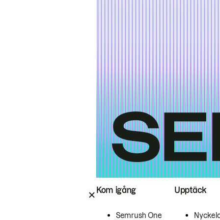
Kom igång
Upptäck
Semrush One
Nyckel