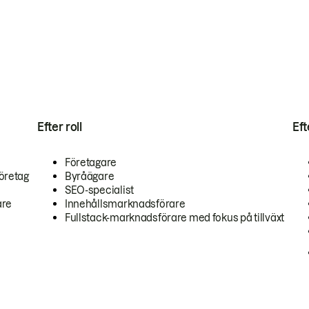
Efter roll
Ef
Företagare
öretag
Byråägare
SEO-specialist
are
Innehållsmarknadsförare
Fullstack-marknadsförare med fokus på tillväxt