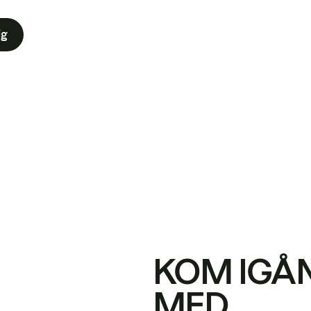
ig
KOM IGÅ
MED