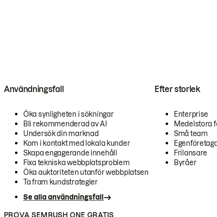
Användningsfall
Efter storlek
Öka synligheten i sökningar
Enterprise
Bli rekommenderad av AI
Medelstora f
Undersök din marknad
Små team
Kom i kontakt med lokala kunder
Egenföretag
Skapa engagerande innehåll
Frilansare
Fixa tekniska webbplatsproblem
Byråer
Öka auktoriteten utanför webbplatsen
Ta fram kundstrategier
Se alla användningsfall
PROVA SEMRUSH ONE GRATIS