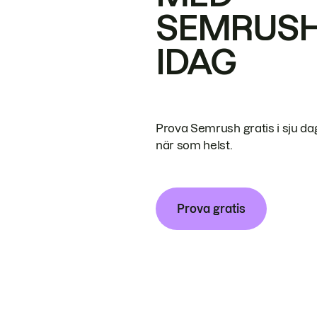
SEMRUS
IDAG
Prova Semrush gratis i sju da
när som helst.
Prova gratis