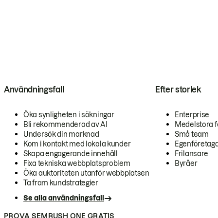
Användningsfall
Efter storlek
Öka synligheten i sökningar
Enterprise
Bli rekommenderad av AI
Medelstora f
Undersök din marknad
Små team
Kom i kontakt med lokala kunder
Egenföretag
Skapa engagerande innehåll
Frilansare
Fixa tekniska webbplatsproblem
Byråer
Öka auktoriteten utanför webbplatsen
Ta fram kundstrategier
Se alla användningsfall
PROVA SEMRUSH ONE GRATIS