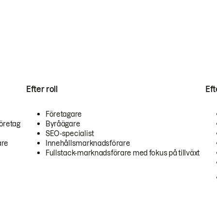
Efter roll
Ef
Företagare
öretag
Byråägare
SEO-specialist
are
Innehållsmarknadsförare
Fullstack-marknadsförare med fokus på tillväxt