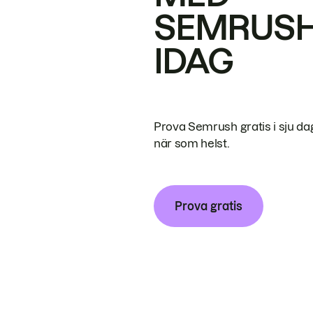
SEMRUS
IDAG
Prova Semrush gratis i sju da
när som helst.
Prova gratis