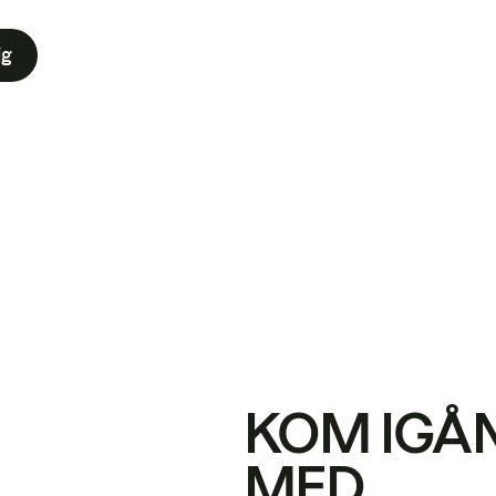
ig
KOM IGÅ
MED