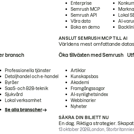
Enterprise
Konkur
Semrush MCP
Markna
Semrush API
Lokal 
Våra data
AI-var
Boka en demo
Backlin
ANSLUT SEMRUSH MCP TILL AI
Världens mest omfattande dataset
ter bransch
Öka tillväxten med Semrush
Ut
Professionella tjänster
Artiklar
Detaljhandel och e-handel
Kunskapsbas
Byråer
Akademi
SaaS- och B2B-teknik
Framgångssagor
Sjukvård
AI-synlighetsindex
Lokal verksamhet
Webbinarier
Nyheter
Se alla branscher
SÄKRA DIN BILJETT NU
En dag. Riktiga strategier. Skapa
13 oktober 2026
London, Storbritannie