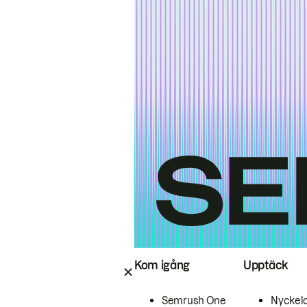
Kom igång
Upptäck
Semrush One
Nyckel