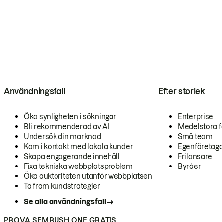
Användningsfall
Efter storlek
Öka synligheten i sökningar
Enterprise
Bli rekommenderad av AI
Medelstora f
Undersök din marknad
Små team
Kom i kontakt med lokala kunder
Egenföretag
Skapa engagerande innehåll
Frilansare
Fixa tekniska webbplatsproblem
Byråer
Öka auktoriteten utanför webbplatsen
Ta fram kundstrategier
Se alla användningsfall
PROVA SEMRUSH ONE GRATIS