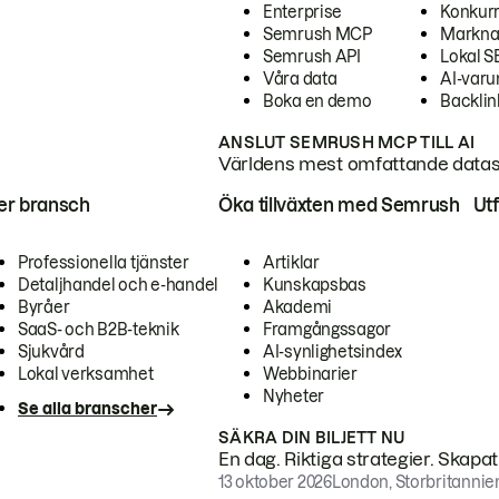
Enterprise
Konkur
Semrush MCP
Markna
Semrush API
Lokal 
Våra data
AI-var
Boka en demo
Backlin
ANSLUT SEMRUSH MCP TILL AI
Världens mest omfattande dataset
ter bransch
Öka tillväxten med Semrush
Ut
Professionella tjänster
Artiklar
Detaljhandel och e-handel
Kunskapsbas
Byråer
Akademi
SaaS- och B2B-teknik
Framgångssagor
Sjukvård
AI-synlighetsindex
Lokal verksamhet
Webbinarier
Nyheter
Se alla branscher
SÄKRA DIN BILJETT NU
En dag. Riktiga strategier. Skapa
13 oktober 2026
London, Storbritannie