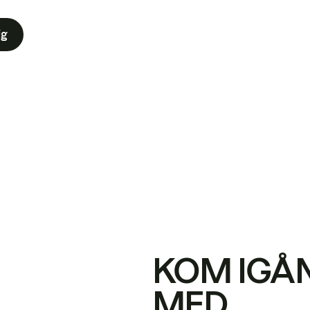
ig
KOM IGÅ
MED