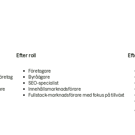
Efter roll
Ef
Företagare
öretag
Byråägare
SEO-specialist
are
Innehållsmarknadsförare
Fullstack-marknadsförare med fokus på tillväxt