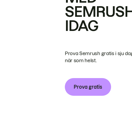
SEMRUS
IDAG
Prova Semrush gratis i sju da
när som helst.
Prova gratis