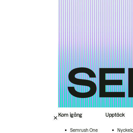
Kom igång
Upptäck
Semrush One
Nyckel