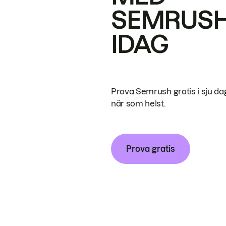
SEMRUS
IDAG
Prova Semrush gratis i sju da
när som helst.
Prova gratis