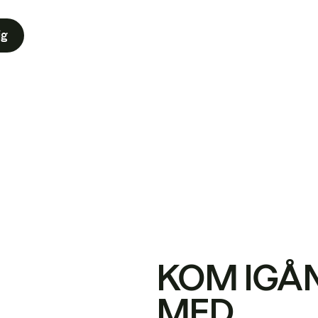
ig
KOM IGÅ
MED