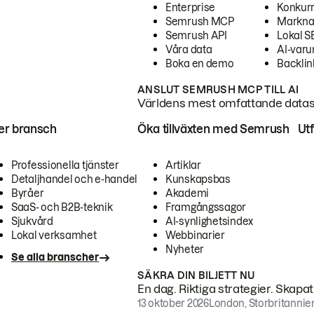
Enterprise
Konkur
Semrush MCP
Markna
Semrush API
Lokal 
Våra data
AI-var
Boka en demo
Backlin
ANSLUT SEMRUSH MCP TILL AI
Världens mest omfattande dataset
ter bransch
Öka tillväxten med Semrush
Ut
Professionella tjänster
Artiklar
Detaljhandel och e-handel
Kunskapsbas
Byråer
Akademi
SaaS- och B2B-teknik
Framgångssagor
Sjukvård
AI-synlighetsindex
Lokal verksamhet
Webbinarier
Nyheter
Se alla branscher
SÄKRA DIN BILJETT NU
En dag. Riktiga strategier. Skapa
13 oktober 2026
London, Storbritannie