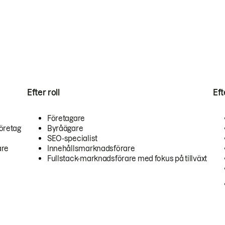
Efter roll
Ef
Företagare
öretag
Byråägare
SEO-specialist
are
Innehållsmarknadsförare
Fullstack-marknadsförare med fokus på tillväxt