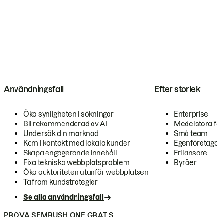
Användningsfall
Efter storlek
Öka synligheten i sökningar
Enterprise
Bli rekommenderad av AI
Medelstora f
Undersök din marknad
Små team
Kom i kontakt med lokala kunder
Egenföretag
Skapa engagerande innehåll
Frilansare
Fixa tekniska webbplatsproblem
Byråer
Öka auktoriteten utanför webbplatsen
Ta fram kundstrategier
Se alla användningsfall
PROVA SEMRUSH ONE GRATIS