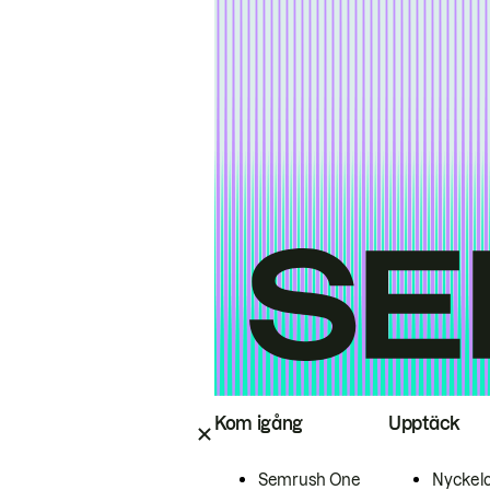
Kom igång
Upptäck
Semrush One
Nyckel