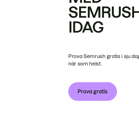
SEMRUS
IDAG
Prova Semrush gratis i sju da
när som helst.
Prova gratis