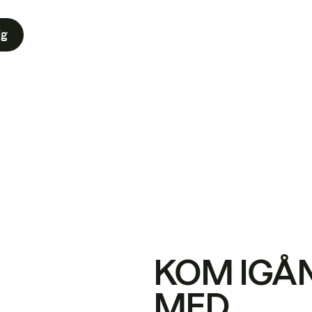
ig
KOM IGÅ
MED