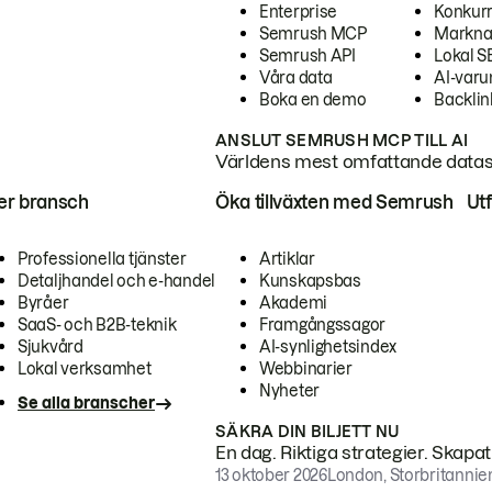
Enterprise
Konkur
Semrush MCP
Markna
Semrush API
Lokal 
Våra data
AI-var
Boka en demo
Backlin
ANSLUT SEMRUSH MCP TILL AI
Världens mest omfattande dataset
ter bransch
Öka tillväxten med Semrush
Ut
Professionella tjänster
Artiklar
Detaljhandel och e-handel
Kunskapsbas
Byråer
Akademi
SaaS- och B2B-teknik
Framgångssagor
Sjukvård
AI-synlighetsindex
Lokal verksamhet
Webbinarier
Nyheter
Se alla branscher
SÄKRA DIN BILJETT NU
En dag. Riktiga strategier. Skapa
13 oktober 2026
London, Storbritannie