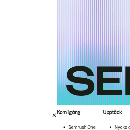
Kom igång
Upptäck
Semrush One
Nyckel