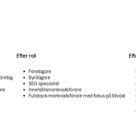
Efter roll
Ef
Företagare
öretag
Byråägare
SEO-specialist
are
Innehållsmarknadsförare
Fullstack-marknadsförare med fokus på tillväxt