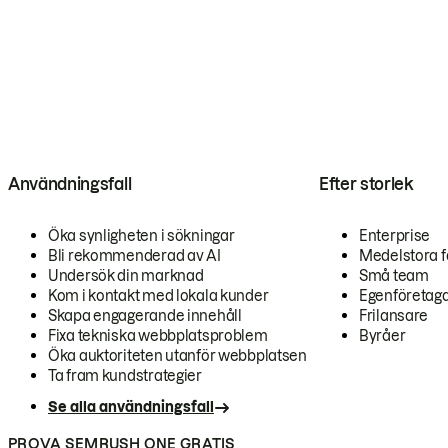
Användningsfall
Efter storlek
Öka synligheten i sökningar
Enterprise
Bli rekommenderad av AI
Medelstora f
Undersök din marknad
Små team
Kom i kontakt med lokala kunder
Egenföretag
Skapa engagerande innehåll
Frilansare
Fixa tekniska webbplatsproblem
Byråer
Öka auktoriteten utanför webbplatsen
Ta fram kundstrategier
Se alla användningsfall
PROVA SEMRUSH ONE GRATIS