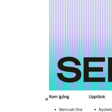
Kom igång
Upptäck
Semrush One
Nyckel