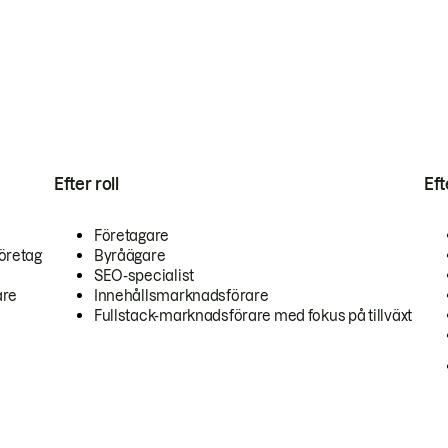
Efter roll
Ef
Företagare
öretag
Byråägare
SEO-specialist
are
Innehållsmarknadsförare
Fullstack-marknadsförare med fokus på tillväxt