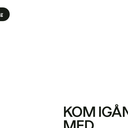
ig
KOM IGÅ
MED