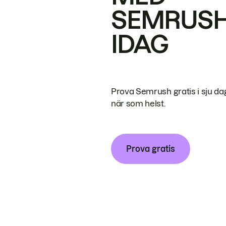
SEMRUS
IDAG
Prova Semrush gratis i sju da
när som helst.
Prova gratis