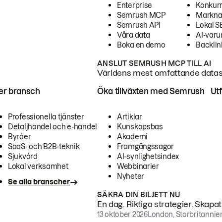
Enterprise
Konkur
Semrush MCP
Markna
Semrush API
Lokal 
Våra data
AI-var
Boka en demo
Backlin
ANSLUT SEMRUSH MCP TILL AI
Världens mest omfattande dataset
ter bransch
Öka tillväxten med Semrush
Ut
Professionella tjänster
Artiklar
Detaljhandel och e-handel
Kunskapsbas
Byråer
Akademi
SaaS- och B2B-teknik
Framgångssagor
Sjukvård
AI-synlighetsindex
Lokal verksamhet
Webbinarier
Nyheter
Se alla branscher
SÄKRA DIN BILJETT NU
En dag. Riktiga strategier. Skapa
13 oktober 2026
London, Storbritannie