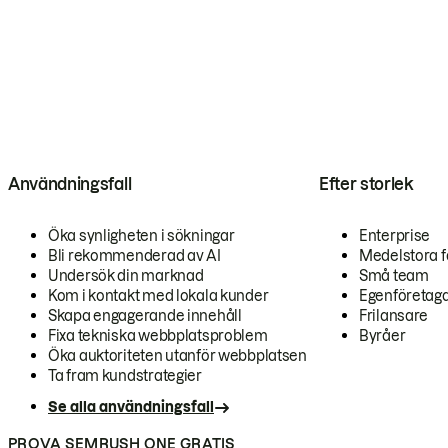
Användningsfall
Efter storlek
Öka synligheten i sökningar
Enterprise
Bli rekommenderad av AI
Medelstora f
Undersök din marknad
Små team
Kom i kontakt med lokala kunder
Egenföretag
Skapa engagerande innehåll
Frilansare
Fixa tekniska webbplatsproblem
Byråer
Öka auktoriteten utanför webbplatsen
Ta fram kundstrategier
Se alla användningsfall
PROVA SEMRUSH ONE GRATIS