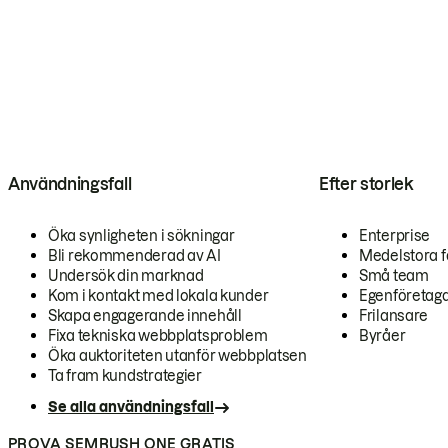
Användningsfall
Efter storlek
Öka synligheten i sökningar
Enterprise
Bli rekommenderad av AI
Medelstora f
Undersök din marknad
Små team
Kom i kontakt med lokala kunder
Egenföretag
Skapa engagerande innehåll
Frilansare
Fixa tekniska webbplatsproblem
Byråer
Öka auktoriteten utanför webbplatsen
Ta fram kundstrategier
Se alla användningsfall
PROVA SEMRUSH ONE GRATIS