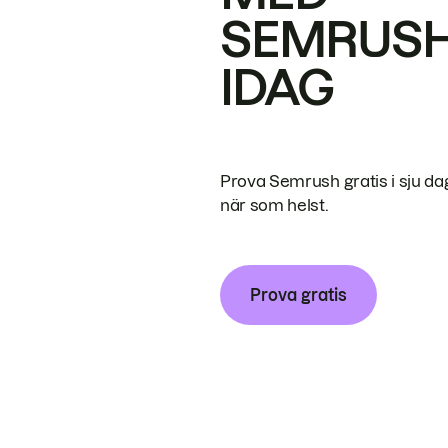
SEMRUS
IDAG
Prova Semrush gratis i sju da
när som helst.
Prova gratis