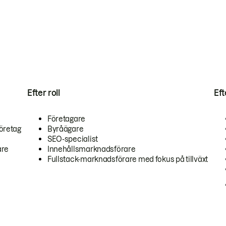
Efter roll
Ef
Företagare
öretag
Byråägare
SEO-specialist
are
Innehållsmarknadsförare
Fullstack-marknadsförare med fokus på tillväxt