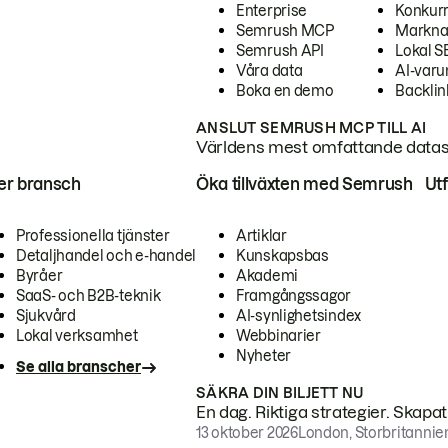
Enterprise
Konkur
Semrush MCP
Markna
Semrush API
Lokal 
Våra data
AI-var
Boka en demo
Backlin
ANSLUT SEMRUSH MCP TILL AI
Världens mest omfattande dataset
ter bransch
Öka tillväxten med Semrush
Ut
Professionella tjänster
Artiklar
Detaljhandel och e-handel
Kunskapsbas
Byråer
Akademi
SaaS- och B2B-teknik
Framgångssagor
Sjukvård
AI-synlighetsindex
Lokal verksamhet
Webbinarier
Nyheter
Se alla branscher
SÄKRA DIN BILJETT NU
En dag. Riktiga strategier. Skapa
13 oktober 2026
London, Storbritannie