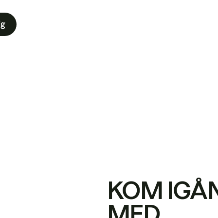
ig
KOM IGÅ
MED