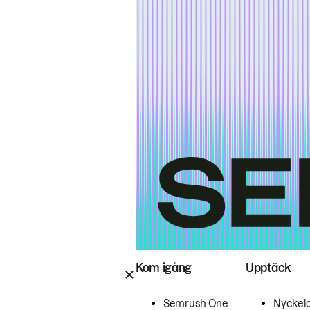
Kom igång
Upptäck
Semrush One
Nyckel