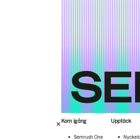
Kom igång
Upptäck
Semrush One
Nyckel