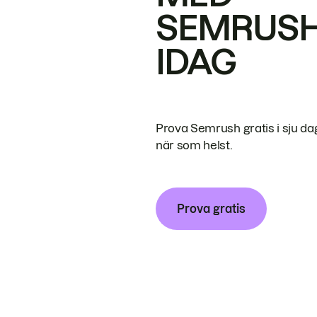
SEMRUS
IDAG
Prova Semrush gratis i sju da
när som helst.
Prova gratis