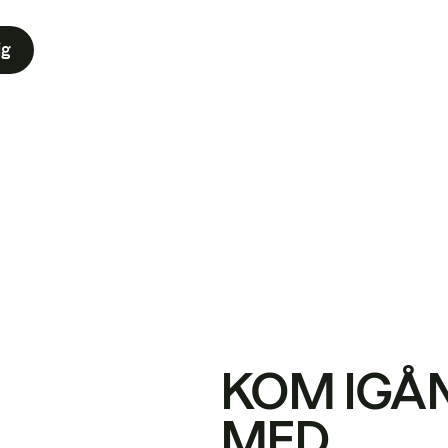
ig
KOM IGÅ
MED