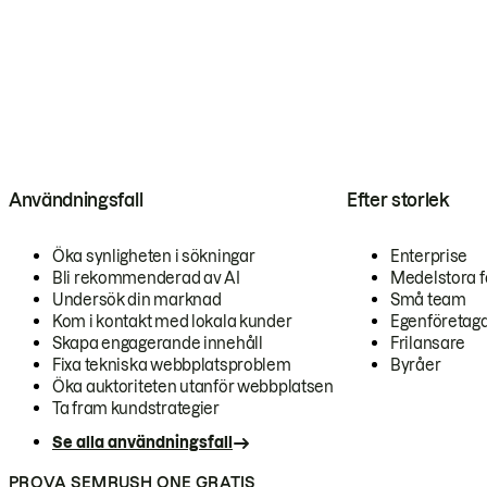
Användningsfall
Efter storlek
Öka synligheten i sökningar
Enterprise
Bli rekommenderad av AI
Medelstora f
Undersök din marknad
Små team
Kom i kontakt med lokala kunder
Egenföretag
Skapa engagerande innehåll
Frilansare
Fixa tekniska webbplatsproblem
Byråer
Öka auktoriteten utanför webbplatsen
Ta fram kundstrategier
Se alla användningsfall
PROVA SEMRUSH ONE GRATIS