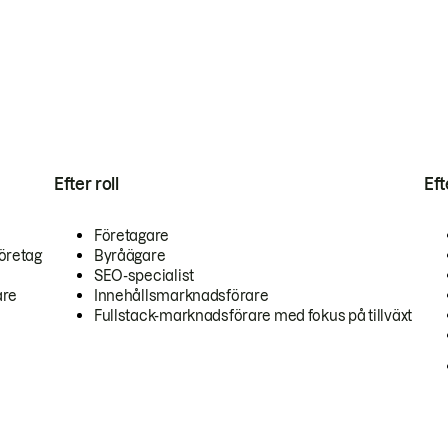
Efter roll
Ef
Företagare
öretag
Byråägare
SEO-specialist
are
Innehållsmarknadsförare
Fullstack-marknadsförare med fokus på tillväxt