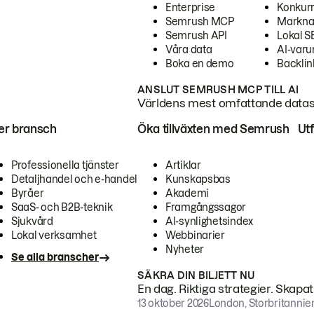
Enterprise
Konkur
Semrush MCP
Markna
Semrush API
Lokal 
Våra data
AI-var
Boka en demo
Backlin
ANSLUT SEMRUSH MCP TILL AI
Världens mest omfattande dataset
ter bransch
Öka tillväxten med Semrush
Ut
Professionella tjänster
Artiklar
Detaljhandel och e-handel
Kunskapsbas
Byråer
Akademi
SaaS- och B2B-teknik
Framgångssagor
Sjukvård
AI-synlighetsindex
Lokal verksamhet
Webbinarier
Nyheter
Se alla branscher
SÄKRA DIN BILJETT NU
En dag. Riktiga strategier. Skapa
13 oktober 2026
London, Storbritannie