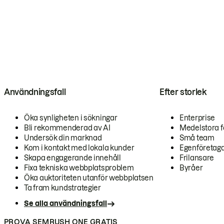
Användningsfall
Efter storlek
Öka synligheten i sökningar
Enterprise
Bli rekommenderad av AI
Medelstora f
Undersök din marknad
Små team
Kom i kontakt med lokala kunder
Egenföretag
Skapa engagerande innehåll
Frilansare
Fixa tekniska webbplatsproblem
Byråer
Öka auktoriteten utanför webbplatsen
Ta fram kundstrategier
Se alla användningsfall
PROVA SEMRUSH ONE GRATIS