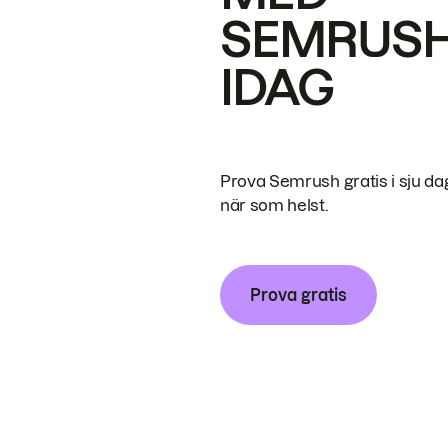
SEMRUS
IDAG
Prova Semrush gratis i sju da
när som helst.
Prova gratis