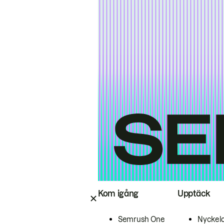
Kom igång
Upptäck
Semrush One
Nyckel