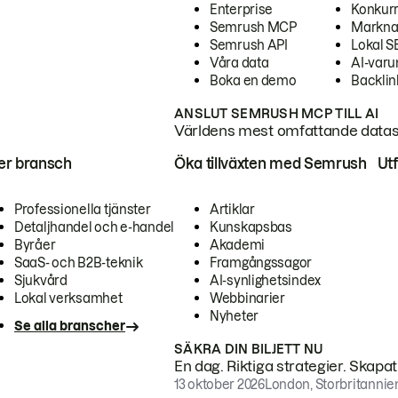
Enterprise
Konkur
Semrush MCP
Markna
Semrush API
Lokal 
Våra data
AI-var
Boka en demo
Backlin
ANSLUT SEMRUSH MCP TILL AI
Världens mest omfattande dataset
ter bransch
Öka tillväxten med Semrush
Ut
Professionella tjänster
Artiklar
Detaljhandel och e-handel
Kunskapsbas
Byråer
Akademi
SaaS- och B2B-teknik
Framgångssagor
Sjukvård
AI-synlighetsindex
Lokal verksamhet
Webbinarier
Nyheter
Se alla branscher
SÄKRA DIN BILJETT NU
En dag. Riktiga strategier. Skapa
13 oktober 2026
London, Storbritannie