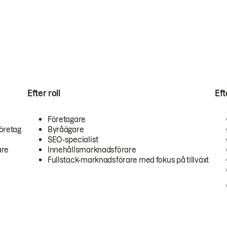
Efter roll
Ef
Företagare
öretag
Byråägare
SEO-specialist
are
Innehållsmarknadsförare
Fullstack-marknadsförare med fokus på tillväxt