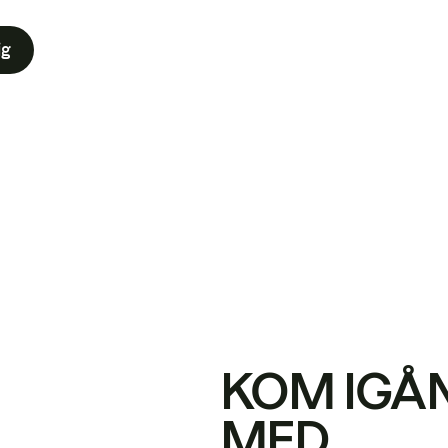
ig
KOM IGÅ
MED