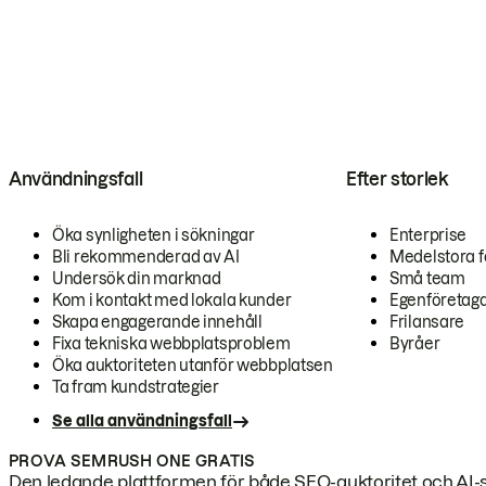
Användningsfall
Efter storlek
Öka synligheten i sökningar
Enterprise
Bli rekommenderad av AI
Medelstora f
Undersök din marknad
Små team
Kom i kontakt med lokala kunder
Egenföretag
Skapa engagerande innehåll
Frilansare
Fixa tekniska webbplatsproblem
Byråer
Öka auktoriteten utanför webbplatsen
Ta fram kundstrategier
Se alla användningsfall
PROVA SEMRUSH ONE GRATIS
Den ledande plattformen för både SEO-auktoritet och AI-s