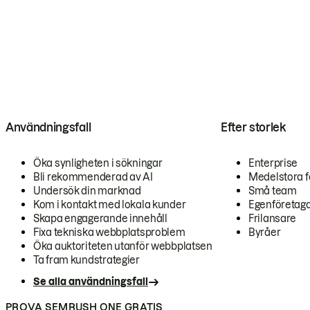
Användningsfall
Efter storlek
Öka synligheten i sökningar
Enterprise
Bli rekommenderad av AI
Medelstora f
Undersök din marknad
Små team
Kom i kontakt med lokala kunder
Egenföretag
Skapa engagerande innehåll
Frilansare
Fixa tekniska webbplatsproblem
Byråer
Öka auktoriteten utanför webbplatsen
Ta fram kundstrategier
Se alla användningsfall
PROVA SEMRUSH ONE GRATIS