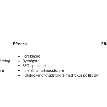
Efter roll
Ef
Företagare
öretag
Byråägare
SEO-specialist
are
Innehållsmarknadsförare
Fullstack-marknadsförare med fokus på tillväxt