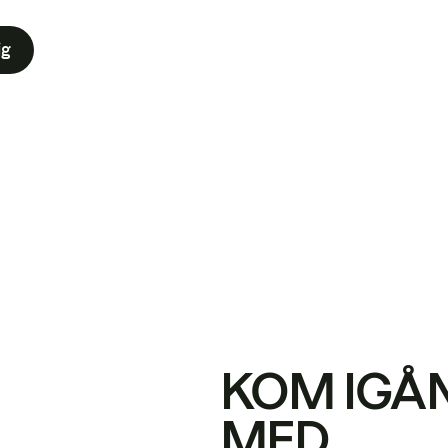
ig
KOM IGÅ
MED