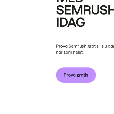
SEMRUS
IDAG
Prova Semrush gratis i sju da
när som helst.
Prova gratis