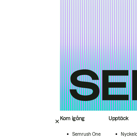
Kom igång
Upptäck
Semrush One
Nyckel