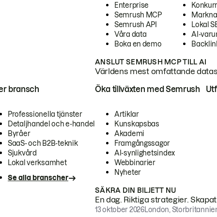
Enterprise
Konkur
Semrush MCP
Markna
Semrush API
Lokal 
Våra data
AI-var
Boka en demo
Backlin
ANSLUT SEMRUSH MCP TILL AI
Världens mest omfattande dataset
ter bransch
Öka tillväxten med Semrush
Ut
Professionella tjänster
Artiklar
Detaljhandel och e-handel
Kunskapsbas
Byråer
Akademi
SaaS- och B2B-teknik
Framgångssagor
Sjukvård
AI-synlighetsindex
Lokal verksamhet
Webbinarier
Nyheter
Se alla branscher
SÄKRA DIN BILJETT NU
En dag. Riktiga strategier. Skapa
13 oktober 2026
London, Storbritannie