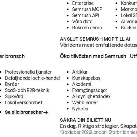
Enterprise
Konkur
Semrush MCP
Markna
Semrush API
Lokal 
Våra data
AI-var
Boka en demo
Backlin
ANSLUT SEMRUSH MCP TILL AI
Världens mest omfattande dataset
ter bransch
Öka tillväxten med Semrush
Ut
Professionella tjänster
Artiklar
Detaljhandel och e-handel
Kunskapsbas
Byråer
Akademi
SaaS- och B2B-teknik
Framgångssagor
Sjukvård
AI-synlighetsindex
Lokal verksamhet
Webbinarier
Nyheter
Se alla branscher
SÄKRA DIN BILJETT NU
En dag. Riktiga strategier. Skapa
13 oktober 2026
London, Storbritannie