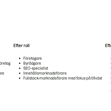
Efter roll
Ef
Företagare
öretag
Byråägare
SEO-specialist
are
Innehållsmarknadsförare
Fullstack-marknadsförare med fokus på tillväxt