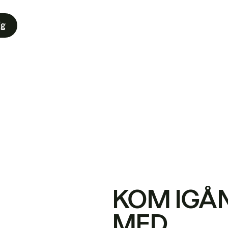
ig
KOM IGÅ
MED