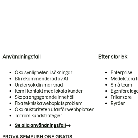
Användningsfall
Efter storlek
Öka synligheten i sökningar
Enterprise
Bli rekommenderad av AI
Medelstora f
Undersök din marknad
Små team
Kom i kontakt med lokala kunder
Egenföretag
Skapa engagerande innehåll
Frilansare
Fixa tekniska webbplatsproblem
Byråer
Öka auktoriteten utanför webbplatsen
Ta fram kundstrategier
Se alla användningsfall
PROVA SEMRUSH ONE GRATIS