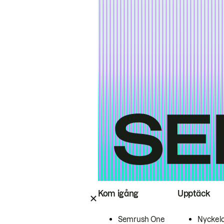
Kom igång
Upptäck
Semrush One
Nyckel