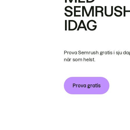
SEMRUS
IDAG
Prova Semrush gratis i sju da
när som helst.
Prova gratis