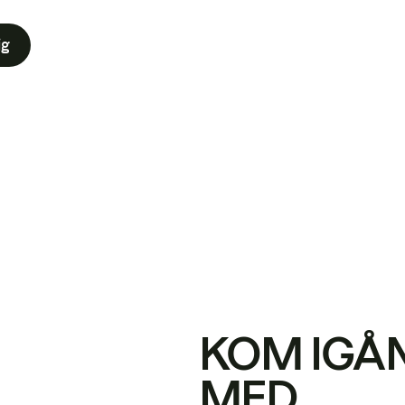
ig
KOM IGÅ
MED