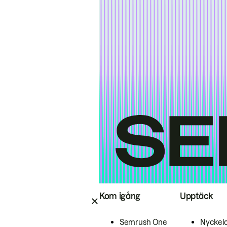
Kom igång
Upptäck
Semrush One
Nyckel