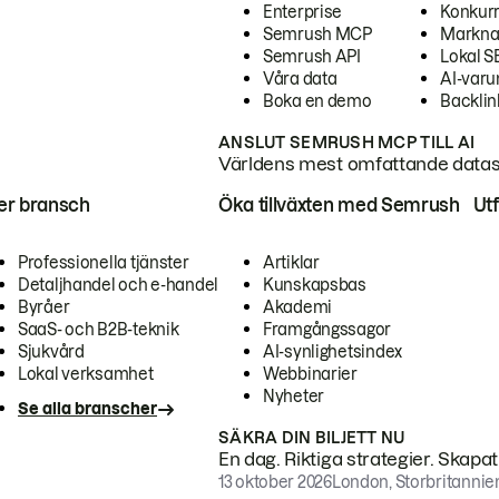
Enterprise
Konkur
Semrush MCP
Markna
Semrush API
Lokal 
Våra data
AI-var
Boka en demo
Backlin
ANSLUT SEMRUSH MCP TILL AI
Världens mest omfattande dataset
ter bransch
Öka tillväxten med Semrush
Ut
Professionella tjänster
Artiklar
Detaljhandel och e-handel
Kunskapsbas
Byråer
Akademi
SaaS- och B2B-teknik
Framgångssagor
Sjukvård
AI-synlighetsindex
Lokal verksamhet
Webbinarier
Nyheter
Se alla branscher
SÄKRA DIN BILJETT NU
En dag. Riktiga strategier. Skapa
13 oktober 2026
London, Storbritannie