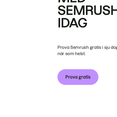
SEMRUS
IDAG
Prova Semrush gratis i sju da
när som helst.
Prova gratis