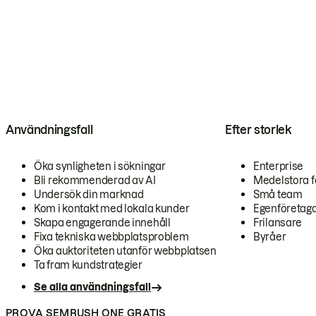
Användningsfall
Efter storlek
Öka synligheten i sökningar
Enterprise
Bli rekommenderad av AI
Medelstora f
Undersök din marknad
Små team
Kom i kontakt med lokala kunder
Egenföretag
Skapa engagerande innehåll
Frilansare
Fixa tekniska webbplatsproblem
Byråer
Öka auktoriteten utanför webbplatsen
Ta fram kundstrategier
Se alla användningsfall
PROVA SEMRUSH ONE GRATIS