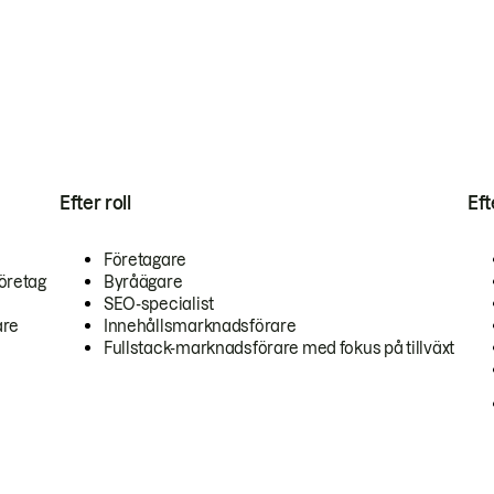
Efter roll
Ef
Företagare
öretag
Byråägare
SEO-specialist
are
Innehållsmarknadsförare
Fullstack-marknadsförare med fokus på tillväxt