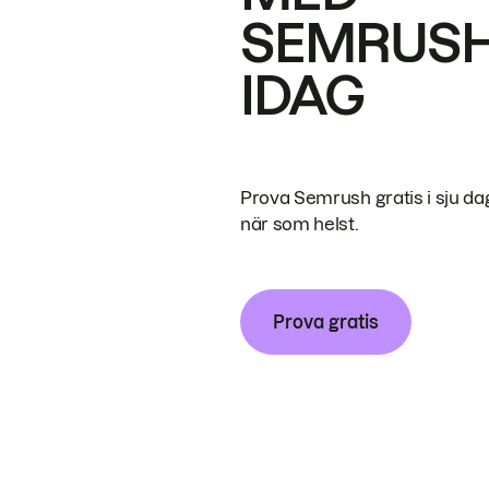
SEMRUS
IDAG
Prova Semrush gratis i sju da
när som helst.
Prova gratis