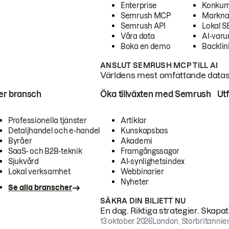
Enterprise
Konkur
Semrush MCP
Markna
Semrush API
Lokal 
Våra data
AI-var
Boka en demo
Backlin
ANSLUT SEMRUSH MCP TILL AI
Världens mest omfattande dataset
ter bransch
Öka tillväxten med Semrush
Ut
Professionella tjänster
Artiklar
Detaljhandel och e-handel
Kunskapsbas
Byråer
Akademi
SaaS- och B2B-teknik
Framgångssagor
Sjukvård
AI-synlighetsindex
Lokal verksamhet
Webbinarier
Nyheter
Se alla branscher
SÄKRA DIN BILJETT NU
En dag. Riktiga strategier. Skapa
13 oktober 2026
London, Storbritannie