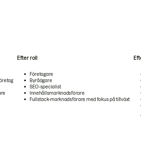
Efter roll
Ef
Företagare
öretag
Byråägare
SEO-specialist
are
Innehållsmarknadsförare
Fullstack-marknadsförare med fokus på tillväxt