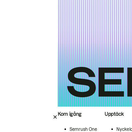
Kom igång
Upptäck
Semrush One
Nyckel