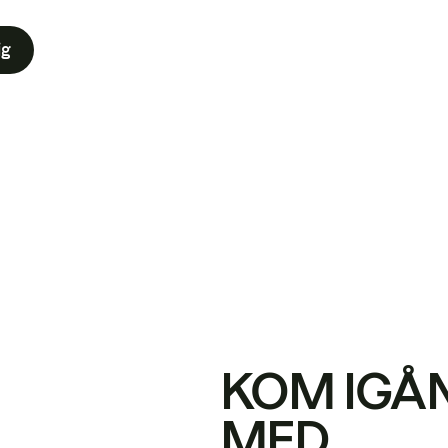
ig
KOM IGÅ
MED