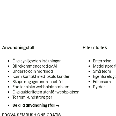
Användningsfall
Efter storlek
Öka synligheten i sökningar
Enterprise
Bli rekommenderad av AI
Medelstora f
Undersök din marknad
Små team
Kom i kontakt med lokala kunder
Egenföretag
Skapa engagerande innehåll
Frilansare
Fixa tekniska webbplatsproblem
Byråer
Öka auktoriteten utanför webbplatsen
Ta fram kundstrategier
Se alla användningsfall
PROVA SEMRUSH ONE GRATIS