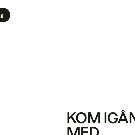
ig
KOM IGÅ
MED