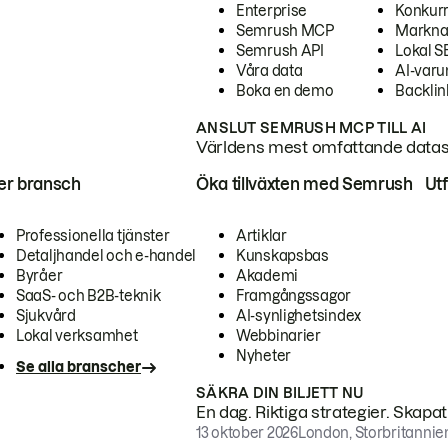
Enterprise
Konkur
Semrush MCP
Markna
Semrush API
Lokal 
Våra data
AI-var
Boka en demo
Backlin
ANSLUT SEMRUSH MCP TILL AI
Världens mest omfattande dataset
ter bransch
Öka tillväxten med Semrush
Ut
Professionella tjänster
Artiklar
Detaljhandel och e-handel
Kunskapsbas
Byråer
Akademi
SaaS- och B2B-teknik
Framgångssagor
Sjukvård
AI-synlighetsindex
Lokal verksamhet
Webbinarier
Nyheter
Se alla branscher
SÄKRA DIN BILJETT NU
En dag. Riktiga strategier. Skapa
13 oktober 2026
London, Storbritannie