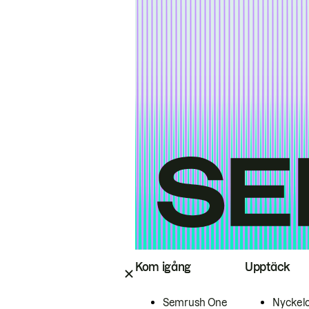
Kom igång
Upptäck
Semrush One
Nyckel