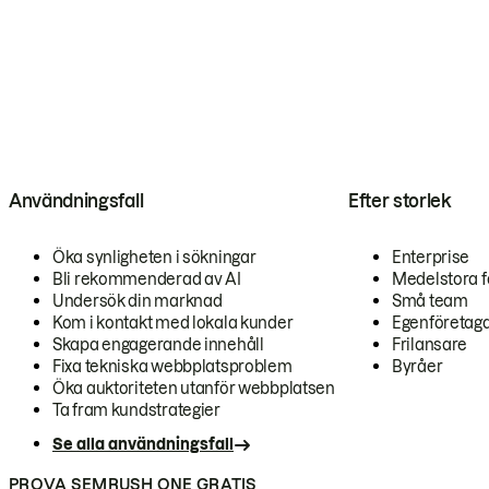
Användningsfall
Efter storlek
Öka synligheten i sökningar
Enterprise
Bli rekommenderad av AI
Medelstora f
Undersök din marknad
Små team
Kom i kontakt med lokala kunder
Egenföretag
Skapa engagerande innehåll
Frilansare
Fixa tekniska webbplatsproblem
Byråer
Öka auktoriteten utanför webbplatsen
Ta fram kundstrategier
Se alla användningsfall
PROVA SEMRUSH ONE GRATIS