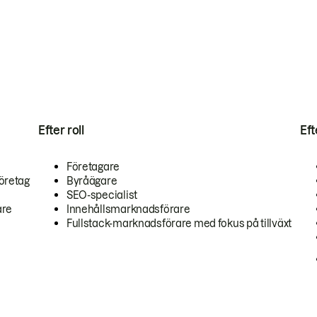
Efter roll
Ef
Företagare
öretag
Byråägare
SEO-specialist
are
Innehållsmarknadsförare
Fullstack-marknadsförare med fokus på tillväxt