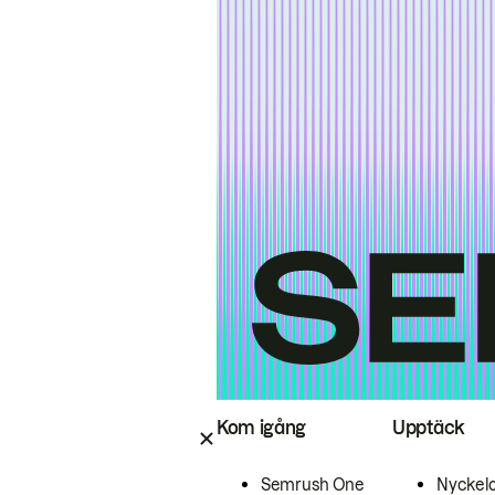
Kom igång
Upptäck
Semrush One
Nyckel