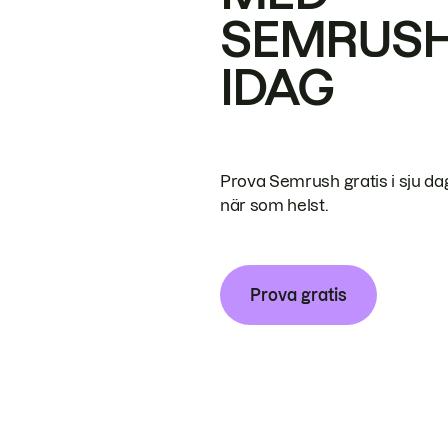
SEMRUS
IDAG
Prova Semrush gratis i sju da
när som helst.
Prova gratis