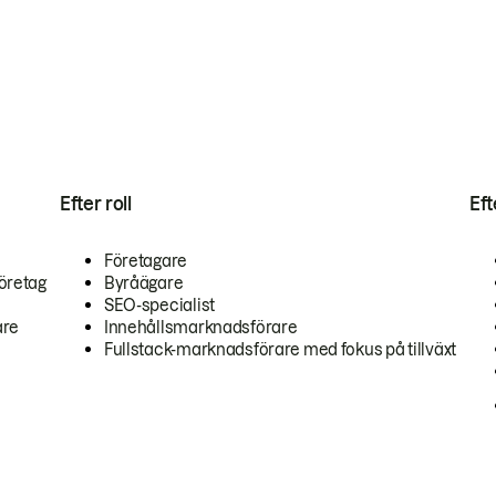
Efter roll
Ef
Företagare
öretag
Byråägare
SEO-specialist
are
Innehållsmarknadsförare
Fullstack-marknadsförare med fokus på tillväxt