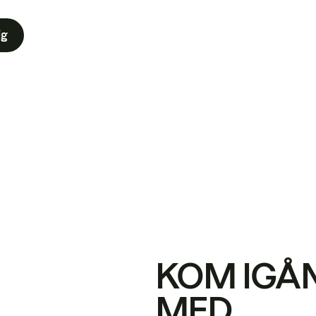
ig
KOM IGÅ
MED