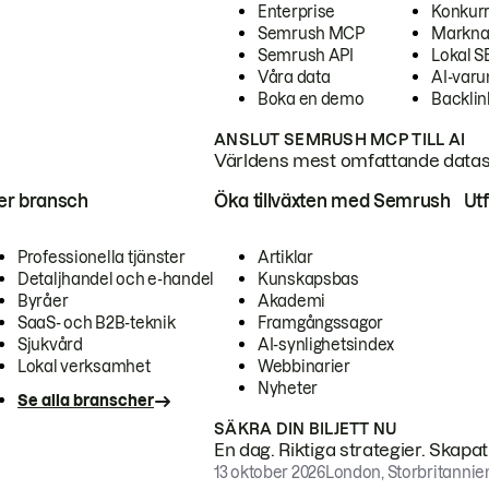
Enterprise
Konkur
Semrush MCP
Markna
Semrush API
Lokal 
Våra data
AI-var
Boka en demo
Backlin
ANSLUT SEMRUSH MCP TILL AI
Världens mest omfattande dataset
ter bransch
Öka tillväxten med Semrush
Ut
Professionella tjänster
Artiklar
Detaljhandel och e-handel
Kunskapsbas
Byråer
Akademi
SaaS- och B2B-teknik
Framgångssagor
Sjukvård
AI-synlighetsindex
Lokal verksamhet
Webbinarier
Nyheter
Se alla branscher
SÄKRA DIN BILJETT NU
En dag. Riktiga strategier. Skapa
13 oktober 2026
London, Storbritannie