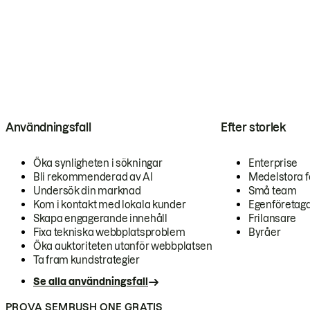
Användningsfall
Efter storlek
Öka synligheten i sökningar
Enterprise
Bli rekommenderad av AI
Medelstora f
Undersök din marknad
Små team
Kom i kontakt med lokala kunder
Egenföretag
Skapa engagerande innehåll
Frilansare
Fixa tekniska webbplatsproblem
Byråer
Öka auktoriteten utanför webbplatsen
Ta fram kundstrategier
Se alla användningsfall
PROVA SEMRUSH ONE GRATIS