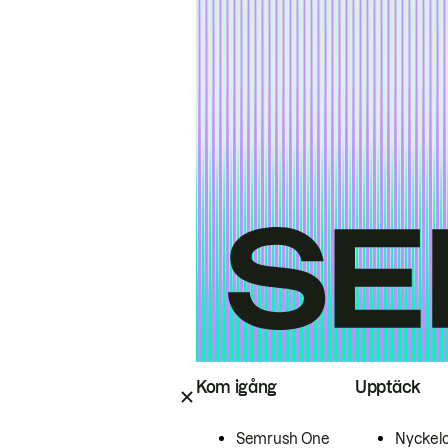
Kom igång
Upptäck
Semrush One
Nyckel