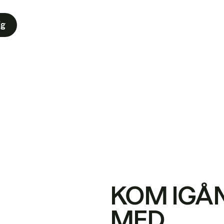
ig
KOM IGÅ
MED