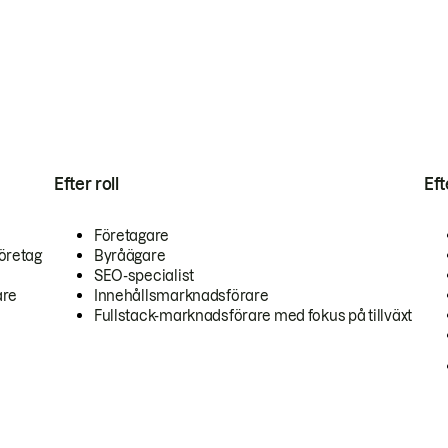
Efter roll
Ef
Företagare
öretag
Byråägare
SEO-specialist
are
Innehållsmarknadsförare
Fullstack-marknadsförare med fokus på tillväxt