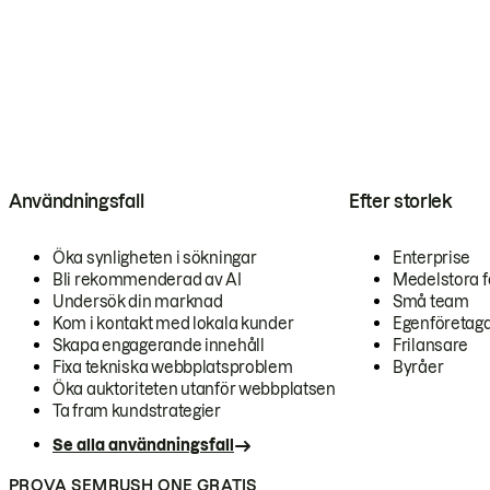
Användningsfall
Efter storlek
Öka synligheten i sökningar
Enterprise
Bli rekommenderad av AI
Medelstora f
Undersök din marknad
Små team
Kom i kontakt med lokala kunder
Egenföretag
Skapa engagerande innehåll
Frilansare
Fixa tekniska webbplatsproblem
Byråer
Öka auktoriteten utanför webbplatsen
Ta fram kundstrategier
Se alla användningsfall
PROVA SEMRUSH ONE GRATIS