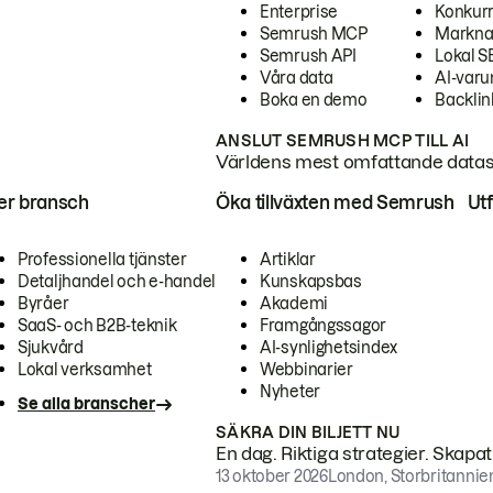
Enterprise
Konkur
Semrush MCP
Markna
Semrush API
Lokal 
Våra data
AI-var
Boka en demo
Backlin
ANSLUT SEMRUSH MCP TILL AI
Världens mest omfattande dataset
ter bransch
Öka tillväxten med Semrush
Ut
Professionella tjänster
Artiklar
Detaljhandel och e-handel
Kunskapsbas
Byråer
Akademi
SaaS- och B2B-teknik
Framgångssagor
Sjukvård
AI-synlighetsindex
Lokal verksamhet
Webbinarier
Nyheter
Se alla branscher
SÄKRA DIN BILJETT NU
En dag. Riktiga strategier. Skapa
13 oktober 2026
London, Storbritannie