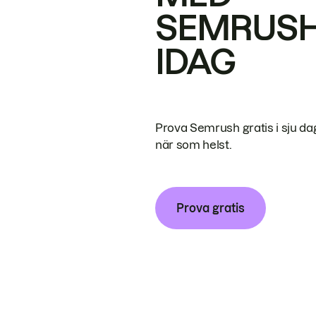
SEMRUS
IDAG
Prova Semrush gratis i sju da
när som helst.
Prova gratis