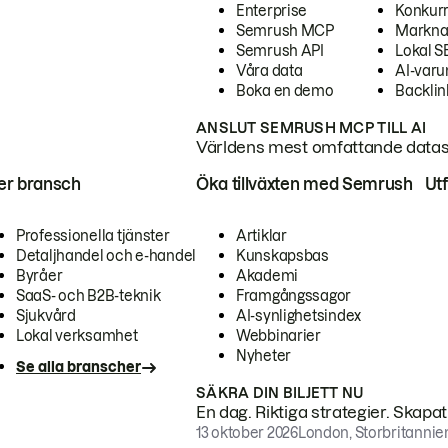
Enterprise
Konkur
Semrush MCP
Markna
Semrush API
Lokal 
Våra data
AI-var
Boka en demo
Backlin
ANSLUT SEMRUSH MCP TILL AI
Världens mest omfattande dataset
ter bransch
Öka tillväxten med Semrush
Ut
Professionella tjänster
Artiklar
Detaljhandel och e-handel
Kunskapsbas
Byråer
Akademi
SaaS- och B2B-teknik
Framgångssagor
Sjukvård
AI-synlighetsindex
Lokal verksamhet
Webbinarier
Nyheter
Se alla branscher
SÄKRA DIN BILJETT NU
En dag. Riktiga strategier. Skapa
13 oktober 2026
London, Storbritannie