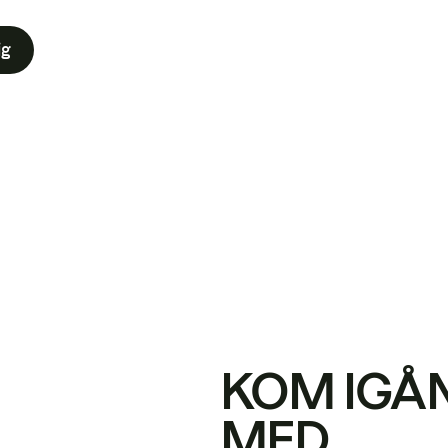
ig
KOM IGÅ
MED