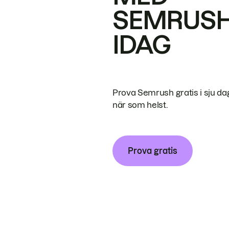
SEMRUS
IDAG
Prova Semrush gratis i sju da
när som helst.
Prova gratis