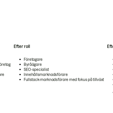
Efter roll
Ef
Företagare
öretag
Byråägare
SEO-specialist
are
Innehållsmarknadsförare
Fullstack-marknadsförare med fokus på tillväxt