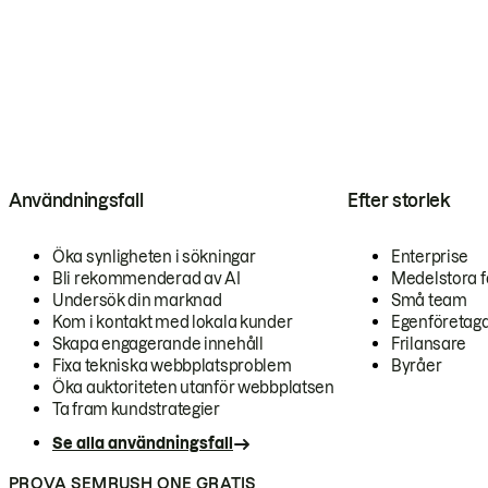
Användningsfall
Efter storlek
Öka synligheten i sökningar
Enterprise
Bli rekommenderad av AI
Medelstora f
Undersök din marknad
Små team
Kom i kontakt med lokala kunder
Egenföretag
Skapa engagerande innehåll
Frilansare
Fixa tekniska webbplatsproblem
Byråer
Öka auktoriteten utanför webbplatsen
Ta fram kundstrategier
Se alla användningsfall
PROVA SEMRUSH ONE GRATIS