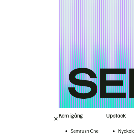
Kom igång
Upptäck
Semrush One
Nyckel