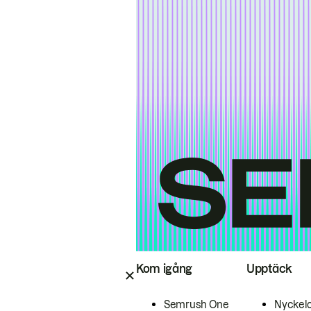
Kom igång
Upptäck
Semrush One
Nyckel