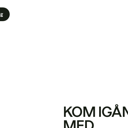
ig
KOM IGÅ
MED