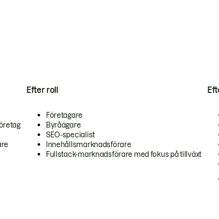
Efter roll
Ef
Företagare
öretag
Byråägare
SEO-specialist
are
Innehållsmarknadsförare
Fullstack-marknadsförare med fokus på tillväxt