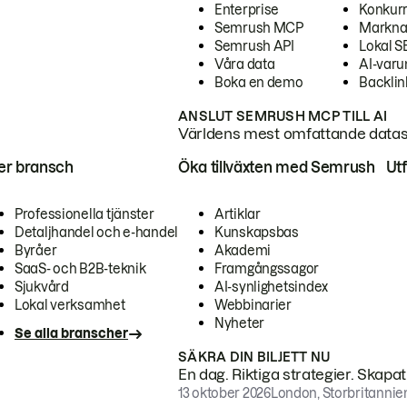
Enterprise
Konkur
Semrush MCP
Markna
Semrush API
Lokal 
Våra data
AI-var
Boka en demo
Backlin
ANSLUT SEMRUSH MCP TILL AI
Världens mest omfattande dataset
ter bransch
Öka tillväxten med Semrush
Ut
Professionella tjänster
Artiklar
Detaljhandel och e-handel
Kunskapsbas
Byråer
Akademi
SaaS- och B2B-teknik
Framgångssagor
Sjukvård
AI-synlighetsindex
Lokal verksamhet
Webbinarier
Nyheter
Se alla branscher
SÄKRA DIN BILJETT NU
En dag. Riktiga strategier. Skapa
13 oktober 2026
London, Storbritannie