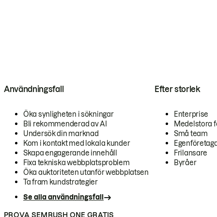
Användningsfall
Efter storlek
Öka synligheten i sökningar
Enterprise
Bli rekommenderad av AI
Medelstora f
Undersök din marknad
Små team
Kom i kontakt med lokala kunder
Egenföretag
Skapa engagerande innehåll
Frilansare
Fixa tekniska webbplatsproblem
Byråer
Öka auktoriteten utanför webbplatsen
Ta fram kundstrategier
Se alla användningsfall
PROVA SEMRUSH ONE GRATIS