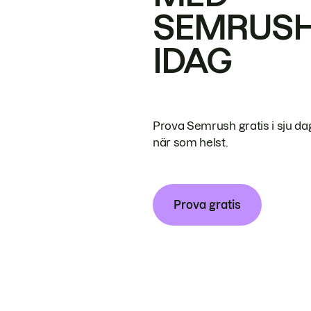
SEMRUS
IDAG
Prova Semrush gratis i sju da
när som helst.
Prova gratis