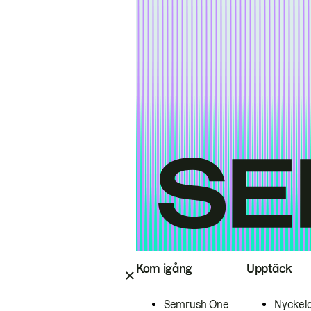
Kom igång
Upptäck
Semrush One
Nyckel