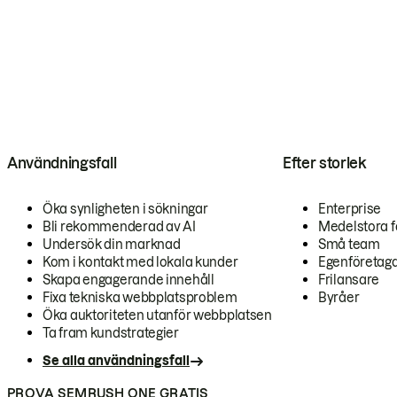
Användningsfall
Efter storlek
Öka synligheten i sökningar
Enterprise
Bli rekommenderad av AI
Medelstora f
Undersök din marknad
Små team
Kom i kontakt med lokala kunder
Egenföretag
Skapa engagerande innehåll
Frilansare
Fixa tekniska webbplatsproblem
Byråer
Öka auktoriteten utanför webbplatsen
Ta fram kundstrategier
Se alla användningsfall
PROVA SEMRUSH ONE GRATIS