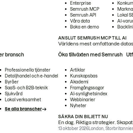
Enterprise
Konkur
Semrush MCP
Markna
Semrush API
Lokal 
Våra data
AI-var
Boka en demo
Backlin
ANSLUT SEMRUSH MCP TILL AI
Världens mest omfattande dataset
ter bransch
Öka tillväxten med Semrush
Ut
Professionella tjänster
Artiklar
Detaljhandel och e-handel
Kunskapsbas
Byråer
Akademi
SaaS- och B2B-teknik
Framgångssagor
Sjukvård
AI-synlighetsindex
Lokal verksamhet
Webbinarier
Nyheter
Se alla branscher
SÄKRA DIN BILJETT NU
En dag. Riktiga strategier. Skapa
13 oktober 2026
London, Storbritannie