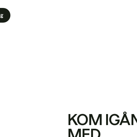
ig
KOM IGÅ
MED