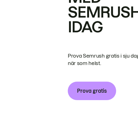
SEMRUS
IDAG
Prova Semrush gratis i sju da
när som helst.
Prova gratis