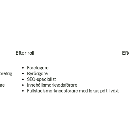
Efter roll
Ef
Företagare
öretag
Byråägare
SEO-specialist
are
Innehållsmarknadsförare
Fullstack-marknadsförare med fokus på tillväxt