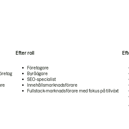
Efter roll
Ef
Företagare
öretag
Byråägare
SEO-specialist
are
Innehållsmarknadsförare
Fullstack-marknadsförare med fokus på tillväxt