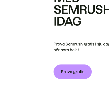
SEMRUS
IDAG
Prova Semrush gratis i sju da
när som helst.
Prova gratis