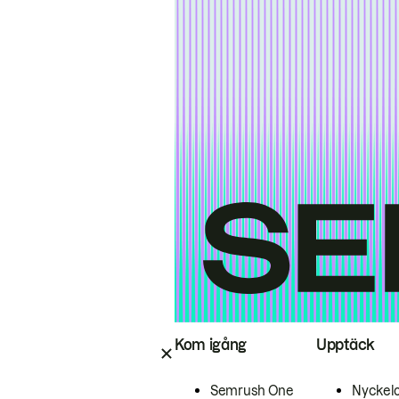
Kom igång
Upptäck
Semrush One
Nyckel