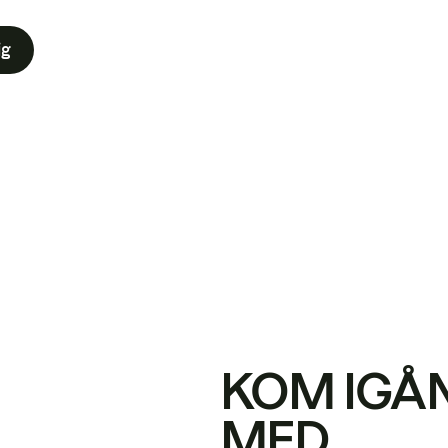
ig
KOM IGÅ
MED