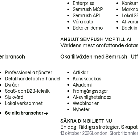
Enterprise
Konkur
Semrush MCP
Markna
Semrush API
Lokal 
Våra data
AI-var
Boka en demo
Backlin
ANSLUT SEMRUSH MCP TILL AI
Världens mest omfattande dataset
ter bransch
Öka tillväxten med Semrush
Ut
Professionella tjänster
Artiklar
Detaljhandel och e-handel
Kunskapsbas
Byråer
Akademi
SaaS- och B2B-teknik
Framgångssagor
Sjukvård
AI-synlighetsindex
Lokal verksamhet
Webbinarier
Nyheter
Se alla branscher
SÄKRA DIN BILJETT NU
En dag. Riktiga strategier. Skapa
13 oktober 2026
London, Storbritannie