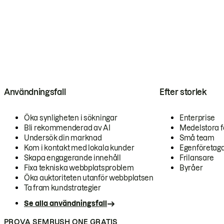
Användningsfall
Efter storlek
Öka synligheten i sökningar
Enterprise
Bli rekommenderad av AI
Medelstora f
Undersök din marknad
Små team
Kom i kontakt med lokala kunder
Egenföretag
Skapa engagerande innehåll
Frilansare
Fixa tekniska webbplatsproblem
Byråer
Öka auktoriteten utanför webbplatsen
Ta fram kundstrategier
Se alla användningsfall
PROVA SEMRUSH ONE GRATIS