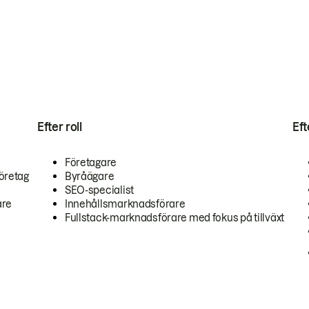
Efter roll
Ef
Företagare
öretag
Byråägare
SEO-specialist
are
Innehållsmarknadsförare
Fullstack-marknadsförare med fokus på tillväxt