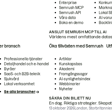
Enterprise
Konkur
Semrush MCP
Markna
Semrush API
Lokal 
Våra data
AI-var
Boka en demo
Backlin
ANSLUT SEMRUSH MCP TILL AI
Världens mest omfattande dataset
ter bransch
Öka tillväxten med Semrush
Ut
Professionella tjänster
Artiklar
Detaljhandel och e-handel
Kunskapsbas
Byråer
Akademi
SaaS- och B2B-teknik
Framgångssagor
Sjukvård
AI-synlighetsindex
Lokal verksamhet
Webbinarier
Nyheter
Se alla branscher
SÄKRA DIN BILJETT NU
En dag. Riktiga strategier. Skapa
13 oktober 2026
London, Storbritannie