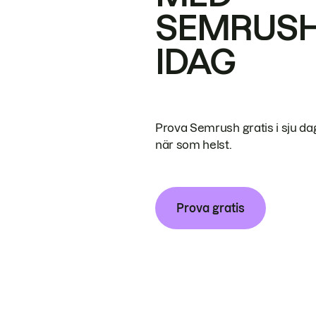
SEMRUS
IDAG
Prova Semrush gratis i sju da
när som helst.
Prova gratis