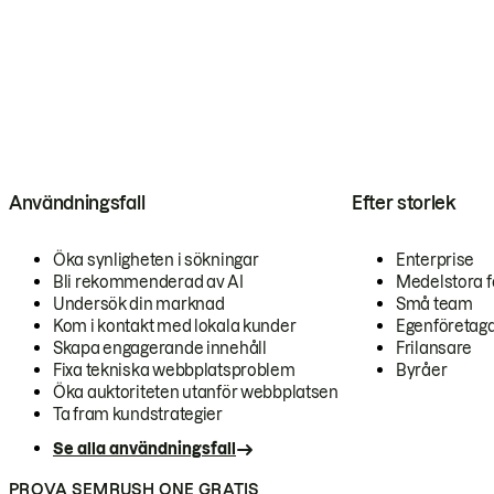
Användningsfall
Efter storlek
Öka synligheten i sökningar
Enterprise
Bli rekommenderad av AI
Medelstora f
Undersök din marknad
Små team
Kom i kontakt med lokala kunder
Egenföretag
Skapa engagerande innehåll
Frilansare
Fixa tekniska webbplatsproblem
Byråer
Öka auktoriteten utanför webbplatsen
Ta fram kundstrategier
Se alla användningsfall
PROVA SEMRUSH ONE GRATIS