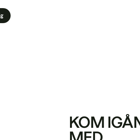
ig
KOM IGÅ
MED