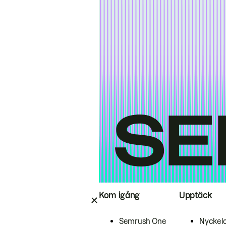
Kom igång
Upptäck
Semrush One
Nyckel