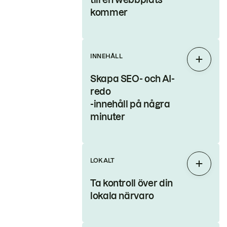
kommer
INNEHÅLL
Expand
Skapa SEO- och AI-
redo
-innehåll på några
minuter
LOKALT
Expand
Ta kontroll över din
lokala närvaro