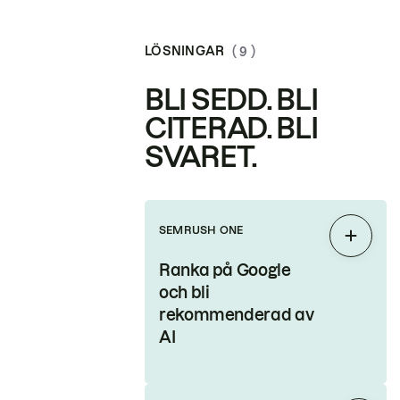
LÖSNINGAR
( 9 )
BLI SEDD. BLI
CITERAD. BLI
SVARET.
SEMRUSH ONE
Expand
Ranka på Google
och bli
rekommenderad av
AI