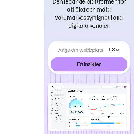
Den ledande plattformen för
att öka och mäta
varumärkessynlighet i alla
digitala kanaler.
Ange din webbplats
US
Få insikter