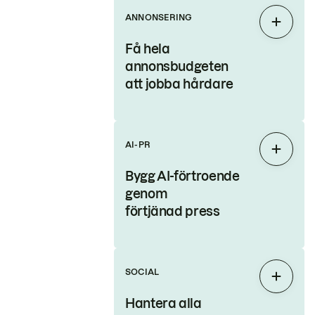
ANNONSERING
Expand
Få hela
annonsbudgeten
att jobba hårdare
AI-PR
Expand
Bygg AI-förtroende
genom
förtjänad press
SOCIAL
Expand
Hantera alla