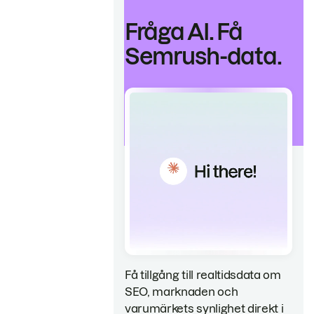
Fråga AI. Få
Semrush-data.
Få tillgång till realtidsdata om
SEO, marknaden och
varumärkets synlighet direkt i