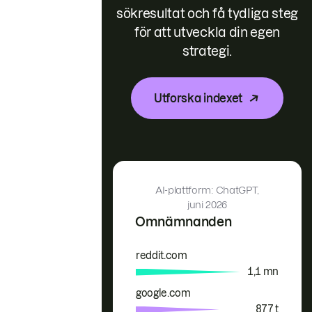
sökresultat och få tydliga steg
för att utveckla din egen
strategi.
Utforska indexet
AI-plattform: ChatGPT,
juni 2026
Omnämnanden
reddit.com
Varumärke
Omnämnanden
1,1 mn
google.com
877 t