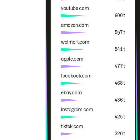
youtube.com
600 t
amazon.com
597 t
walmart.com
541 t
apple.com
477 t
facebook.com
468 t
ebay.com
436 t
instagram.com
425 t
tiktok.com
320 t