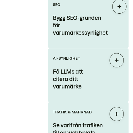
SEO
Expan
Bygg SEO-grunden
för
varumärkessynlighet
AI-SYNLIGHET
Expand
Få LLMs att
citera ditt
varumärke
TRAFIK & MARKNAD
Expand
Se varifrån trafiken
till en webbplats