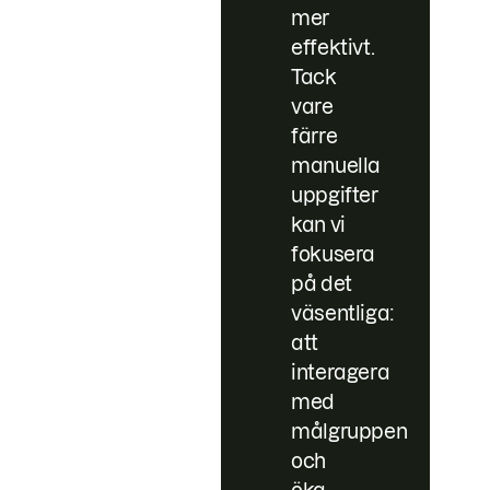
mer
effektivt.
Tack
vare
färre
manuella
uppgifter
kan vi
fokusera
på det
väsentliga:
att
interagera
med
målgruppen
och