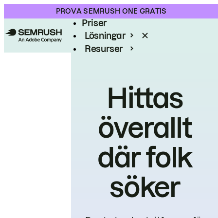
Produkt
PROVA SEMRUSH ONE GRATIS
Priser
Lösningar
Resurser
Enterprise
Hittas
överallt
där folk
söker