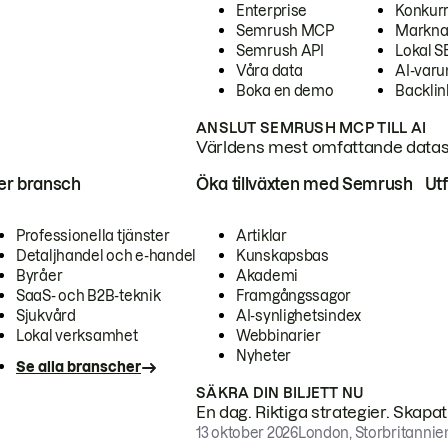
Enterprise
Konkur
Semrush MCP
Markna
Semrush API
Lokal 
Våra data
AI-var
Boka en demo
Backlin
ANSLUT SEMRUSH MCP TILL AI
Världens mest omfattande dataset
ter bransch
Öka tillväxten med Semrush
Ut
Professionella tjänster
Artiklar
Detaljhandel och e-handel
Kunskapsbas
Byråer
Akademi
SaaS- och B2B-teknik
Framgångssagor
Sjukvård
AI-synlighetsindex
Lokal verksamhet
Webbinarier
Nyheter
Se alla branscher
SÄKRA DIN BILJETT NU
En dag. Riktiga strategier. Skapa
13 oktober 2026
London, Storbritannie