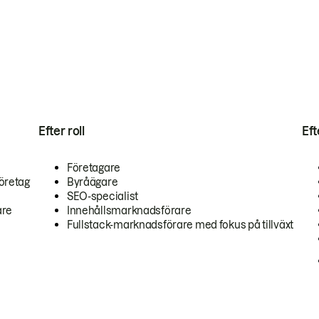
Efter roll
Ef
Företagare
öretag
Byråägare
SEO-specialist
are
Innehållsmarknadsförare
Fullstack-marknadsförare med fokus på tillväxt