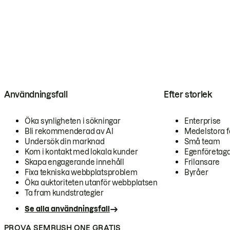
Användningsfall
Efter storlek
Öka synligheten i sökningar
Enterprise
Bli rekommenderad av AI
Medelstora f
Undersök din marknad
Små team
Kom i kontakt med lokala kunder
Egenföretag
Skapa engagerande innehåll
Frilansare
Fixa tekniska webbplatsproblem
Byråer
Öka auktoriteten utanför webbplatsen
Ta fram kundstrategier
Se alla användningsfall
PROVA SEMRUSH ONE GRATIS