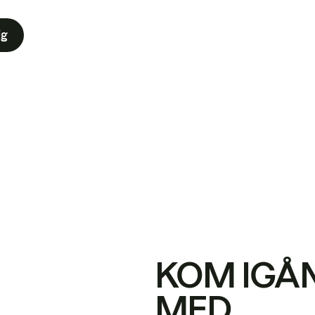
ig
KOM IGÅ
MED