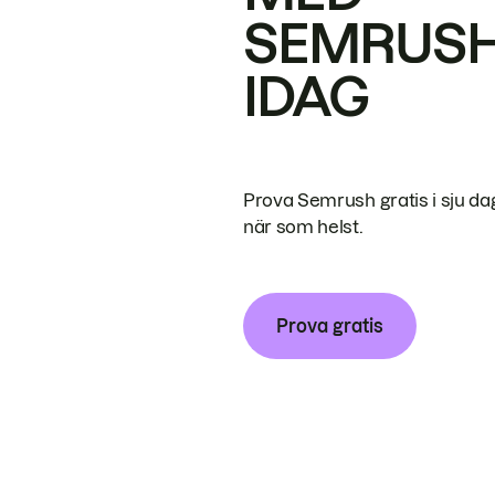
SEMRUS
IDAG
Prova Semrush gratis i sju da
när som helst.
Prova gratis