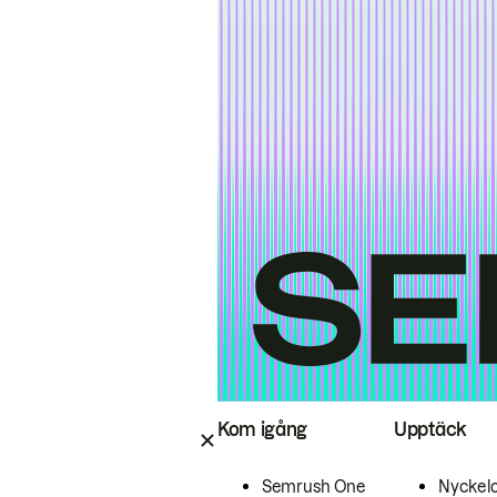
Kom igång
Upptäck
Semrush One
Nyckel