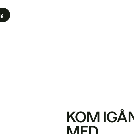
ig
KOM IGÅ
MED