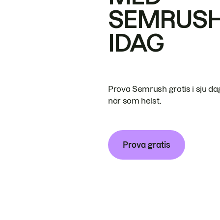
SEMRUS
IDAG
Prova Semrush gratis i sju da
när som helst.
Prova gratis