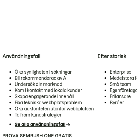
Användningsfall
Efter storlek
Öka synligheten i sökningar
Enterprise
Bli rekommenderad av AI
Medelstora f
Undersök din marknad
Små team
Kom i kontakt med lokala kunder
Egenföretag
Skapa engagerande innehåll
Frilansare
Fixa tekniska webbplatsproblem
Byråer
Öka auktoriteten utanför webbplatsen
Ta fram kundstrategier
Se alla användningsfall
PROVA SEMRUSH ONE GRATIS