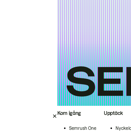
Kom igång
Upptäck
Semrush One
Nyckel