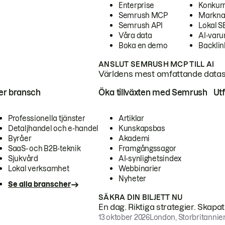
Enterprise
Konkur
Semrush MCP
Markna
Semrush API
Lokal 
Våra data
AI-var
Boka en demo
Backlin
ANSLUT SEMRUSH MCP TILL AI
Världens mest omfattande dataset
ter bransch
Öka tillväxten med Semrush
Ut
Professionella tjänster
Artiklar
Detaljhandel och e-handel
Kunskapsbas
Byråer
Akademi
SaaS- och B2B-teknik
Framgångssagor
Sjukvård
AI-synlighetsindex
Lokal verksamhet
Webbinarier
Nyheter
Se alla branscher
SÄKRA DIN BILJETT NU
En dag. Riktiga strategier. Skapa
13 oktober 2026
London, Storbritannie