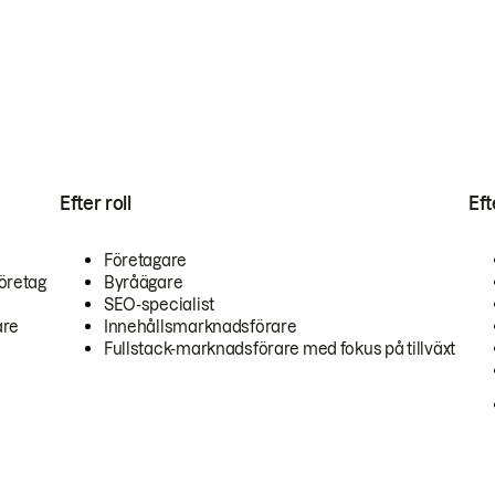
Efter roll
Ef
Företagare
öretag
Byråägare
SEO-specialist
are
Innehållsmarknadsförare
Fullstack-marknadsförare med fokus på tillväxt