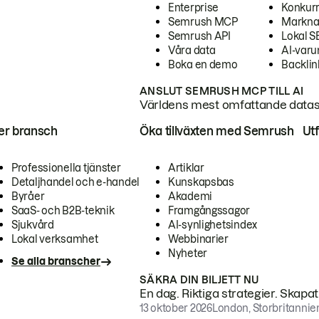
Enterprise
Konkur
Semrush MCP
Markna
Semrush API
Lokal 
Våra data
AI-var
Boka en demo
Backlin
ANSLUT SEMRUSH MCP TILL AI
Världens mest omfattande dataset
ter bransch
Öka tillväxten med Semrush
Ut
Professionella tjänster
Artiklar
Detaljhandel och e-handel
Kunskapsbas
Byråer
Akademi
SaaS- och B2B-teknik
Framgångssagor
Sjukvård
AI-synlighetsindex
Lokal verksamhet
Webbinarier
Nyheter
Se alla branscher
SÄKRA DIN BILJETT NU
En dag. Riktiga strategier. Skapa
13 oktober 2026
London, Storbritannie