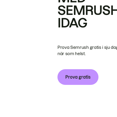
SEMRUS
IDAG
Prova Semrush gratis i sju da
när som helst.
Prova gratis