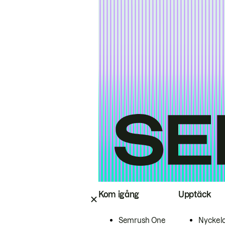
Kom igång
Upptäck
Semrush One
Nyckel