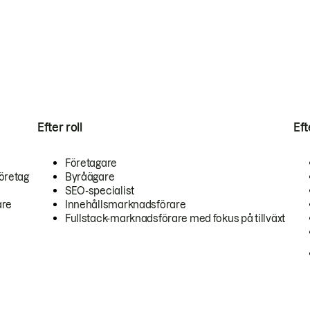
Efter roll
Ef
Företagare
öretag
Byråägare
SEO-specialist
are
Innehållsmarknadsförare
Fullstack-marknadsförare med fokus på tillväxt