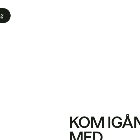
ig
KOM IGÅ
MED