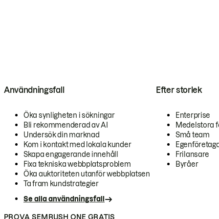
Användningsfall
Efter storlek
Öka synligheten i sökningar
Enterprise
Bli rekommenderad av AI
Medelstora f
Undersök din marknad
Små team
Kom i kontakt med lokala kunder
Egenföretag
Skapa engagerande innehåll
Frilansare
Fixa tekniska webbplatsproblem
Byråer
Öka auktoriteten utanför webbplatsen
Ta fram kundstrategier
Se alla användningsfall
PROVA SEMRUSH ONE GRATIS