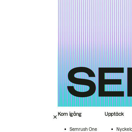
Kom igång
Upptäck
Semrush One
Nyckel