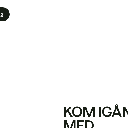
ig
KOM IGÅ
MED