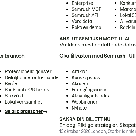
Enterprise
Konkur
Semrush MCP
Markna
Semrush API
Lokal 
Våra data
AI-var
Boka en demo
Backlin
ANSLUT SEMRUSH MCP TILL AI
Världens mest omfattande dataset
ter bransch
Öka tillväxten med Semrush
Ut
Professionella tjänster
Artiklar
Detaljhandel och e-handel
Kunskapsbas
Byråer
Akademi
SaaS- och B2B-teknik
Framgångssagor
Sjukvård
AI-synlighetsindex
Lokal verksamhet
Webbinarier
Nyheter
Se alla branscher
SÄKRA DIN BILJETT NU
En dag. Riktiga strategier. Skapa
13 oktober 2026
London, Storbritannie