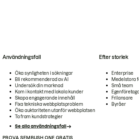
Användningsfall
Efter storlek
Öka synligheten i sökningar
Enterprise
Bli rekommenderad av AI
Medelstora f
Undersök din marknad
Små team
Kom i kontakt med lokala kunder
Egenföretag
Skapa engagerande innehåll
Frilansare
Fixa tekniska webbplatsproblem
Byråer
Öka auktoriteten utanför webbplatsen
Ta fram kundstrategier
Se alla användningsfall
PROVA SEMRUSH ONE GRATIS