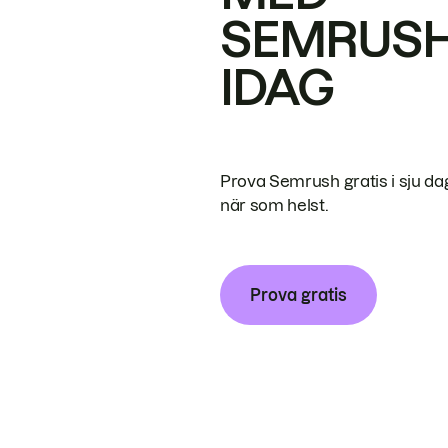
SEMRUS
IDAG
Prova Semrush gratis i sju da
när som helst.
Prova gratis