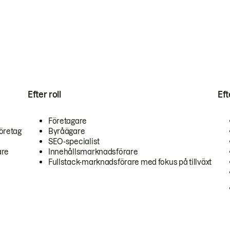
Efter roll
Ef
Företagare
öretag
Byråägare
SEO-specialist
are
Innehållsmarknadsförare
Fullstack-marknadsförare med fokus på tillväxt