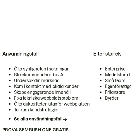
Användningsfall
Efter storlek
Öka synligheten i sökningar
Enterprise
Bli rekommenderad av AI
Medelstora f
Undersök din marknad
Små team
Kom i kontakt med lokala kunder
Egenföretag
Skapa engagerande innehåll
Frilansare
Fixa tekniska webbplatsproblem
Byråer
Öka auktoriteten utanför webbplatsen
Ta fram kundstrategier
Se alla användningsfall
PROVA SEMRUSH ONE GRATIS