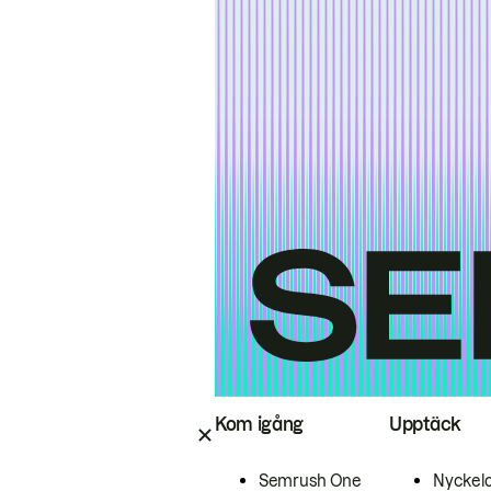
Kom igång
Upptäck
Semrush One
Nyckel