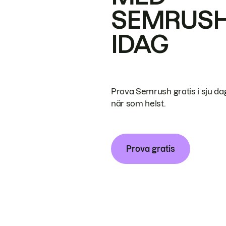
SEMRUS
IDAG
Prova Semrush gratis i sju da
när som helst.
Prova gratis