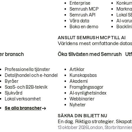
Enterprise
Konkur
Semrush MCP
Markna
Semrush API
Lokal 
Våra data
AI-var
Boka en demo
Backlin
ANSLUT SEMRUSH MCP TILL AI
Världens mest omfattande dataset
ter bransch
Öka tillväxten med Semrush
Ut
Professionella tjänster
Artiklar
Detaljhandel och e-handel
Kunskapsbas
Byråer
Akademi
SaaS- och B2B-teknik
Framgångssagor
Sjukvård
AI-synlighetsindex
Lokal verksamhet
Webbinarier
Nyheter
Se alla branscher
SÄKRA DIN BILJETT NU
En dag. Riktiga strategier. Skapa
13 oktober 2026
London, Storbritannie