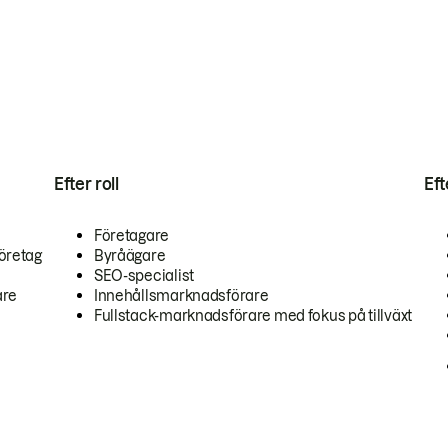
Efter roll
Ef
Företagare
öretag
Byråägare
SEO-specialist
are
Innehållsmarknadsförare
Fullstack-marknadsförare med fokus på tillväxt