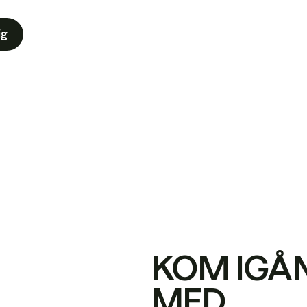
ig
KOM IGÅ
MED