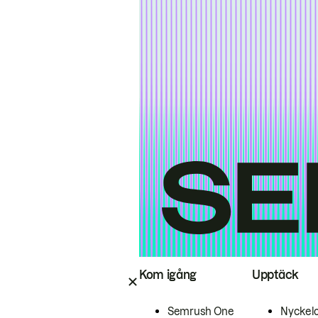
Kom igång
Upptäck
Semrush One
Nyckel