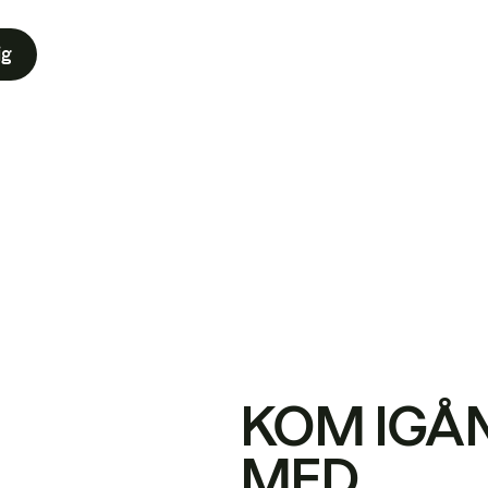
ig
KOM IGÅ
MED