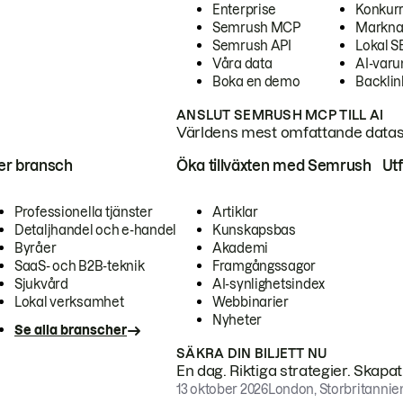
Enterprise
Konkur
Semrush MCP
Markna
Semrush API
Lokal 
Våra data
AI-var
Boka en demo
Backlin
ANSLUT SEMRUSH MCP TILL AI
Världens mest omfattande dataset
ter bransch
Öka tillväxten med Semrush
Ut
Professionella tjänster
Artiklar
Detaljhandel och e-handel
Kunskapsbas
Byråer
Akademi
SaaS- och B2B-teknik
Framgångssagor
Sjukvård
AI-synlighetsindex
Lokal verksamhet
Webbinarier
Nyheter
Se alla branscher
SÄKRA DIN BILJETT NU
En dag. Riktiga strategier. Skapa
13 oktober 2026
London, Storbritannie