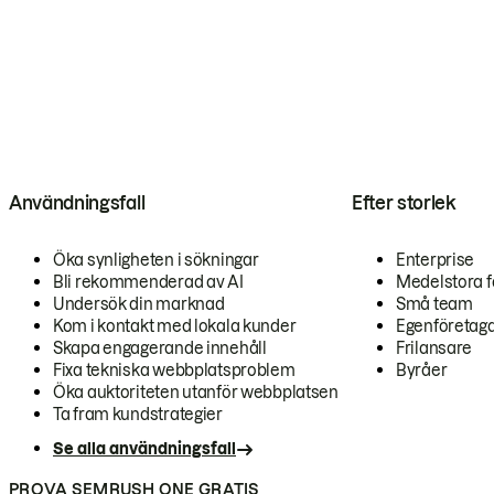
Användningsfall
Efter storlek
Öka synligheten i sökningar
Enterprise
Bli rekommenderad av AI
Medelstora f
Undersök din marknad
Små team
Kom i kontakt med lokala kunder
Egenföretag
Skapa engagerande innehåll
Frilansare
Fixa tekniska webbplatsproblem
Byråer
Öka auktoriteten utanför webbplatsen
Ta fram kundstrategier
Se alla användningsfall
PROVA SEMRUSH ONE GRATIS