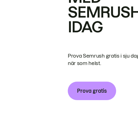
SEMRUS
IDAG
Prova Semrush gratis i sju da
när som helst.
Prova gratis