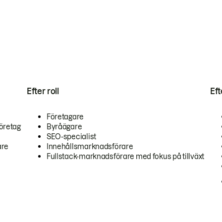
Efter roll
Ef
Företagare
öretag
Byråägare
SEO-specialist
are
Innehållsmarknadsförare
Fullstack-marknadsförare med fokus på tillväxt