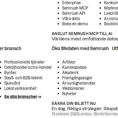
Enterprise
Konkur
Semrush MCP
Markna
Semrush API
Lokal 
Våra data
AI-var
Boka en demo
Backlin
ANSLUT SEMRUSH MCP TILL AI
Världens mest omfattande dataset
ter bransch
Öka tillväxten med Semrush
Ut
Professionella tjänster
Artiklar
Detaljhandel och e-handel
Kunskapsbas
Byråer
Akademi
SaaS- och B2B-teknik
Framgångssagor
Sjukvård
AI-synlighetsindex
Lokal verksamhet
Webbinarier
Nyheter
Se alla branscher
SÄKRA DIN BILJETT NU
En dag. Riktiga strategier. Skapa
13 oktober 2026
London, Storbritannie