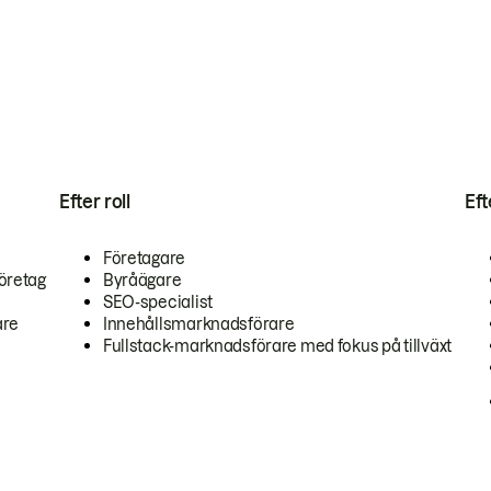
Efter roll
Ef
Företagare
öretag
Byråägare
SEO-specialist
are
Innehållsmarknadsförare
Fullstack-marknadsförare med fokus på tillväxt