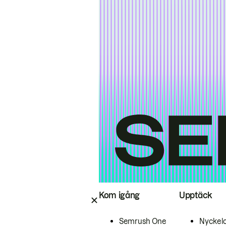
Kom igång
Upptäck
Semrush One
Nyckel