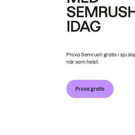
SEMRUS
IDAG
Prova Semrush gratis i sju da
när som helst.
Prova gratis