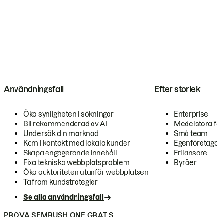
Användningsfall
Efter storlek
Öka synligheten i sökningar
Enterprise
Bli rekommenderad av AI
Medelstora f
Undersök din marknad
Små team
Kom i kontakt med lokala kunder
Egenföretag
Skapa engagerande innehåll
Frilansare
Fixa tekniska webbplatsproblem
Byråer
Öka auktoriteten utanför webbplatsen
Ta fram kundstrategier
Se alla användningsfall
PROVA SEMRUSH ONE GRATIS