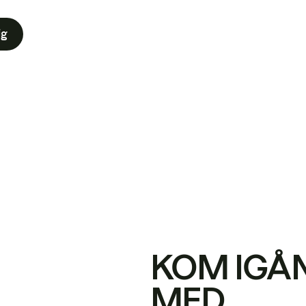
ig
KOM IGÅ
MED