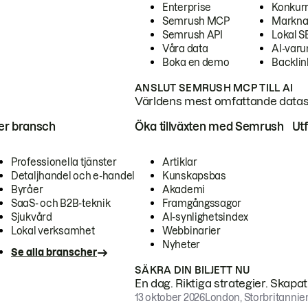
Enterprise
Konkur
Semrush MCP
Markna
Semrush API
Lokal 
Våra data
AI-var
Boka en demo
Backlin
ANSLUT SEMRUSH MCP TILL AI
Världens mest omfattande dataset
ter bransch
Öka tillväxten med Semrush
Ut
Professionella tjänster
Artiklar
Detaljhandel och e-handel
Kunskapsbas
Byråer
Akademi
SaaS- och B2B-teknik
Framgångssagor
Sjukvård
AI-synlighetsindex
Lokal verksamhet
Webbinarier
Nyheter
Se alla branscher
SÄKRA DIN BILJETT NU
En dag. Riktiga strategier. Skapa
13 oktober 2026
London, Storbritannie