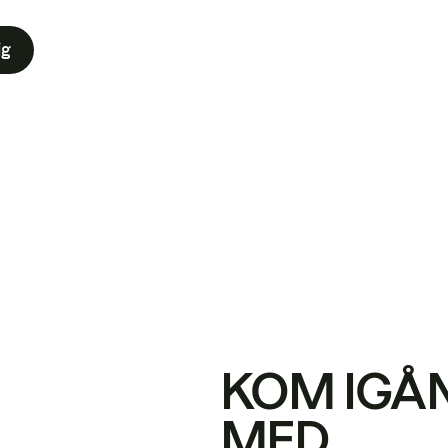
ig
KOM IGÅ
MED