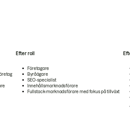
Efter roll
Ef
Företagare
öretag
Byråägare
SEO-specialist
are
Innehållsmarknadsförare
Fullstack-marknadsförare med fokus på tillväxt