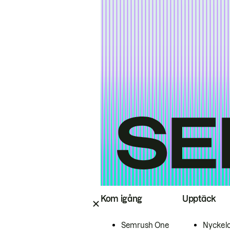
Kom igång
Upptäck
Semrush One
Nyckel