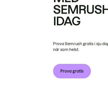
SEMRUS
IDAG
Prova Semrush gratis i sju da
när som helst.
Prova gratis