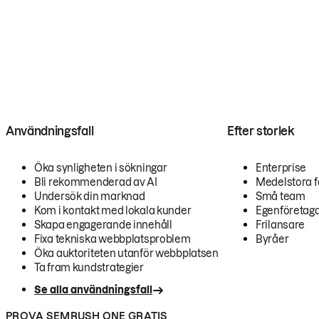
Användningsfall
Efter storlek
Öka synligheten i sökningar
Enterprise
Bli rekommenderad av AI
Medelstora f
Undersök din marknad
Små team
Kom i kontakt med lokala kunder
Egenföretag
Skapa engagerande innehåll
Frilansare
Fixa tekniska webbplatsproblem
Byråer
Öka auktoriteten utanför webbplatsen
Ta fram kundstrategier
Se alla användningsfall
PROVA SEMRUSH ONE GRATIS