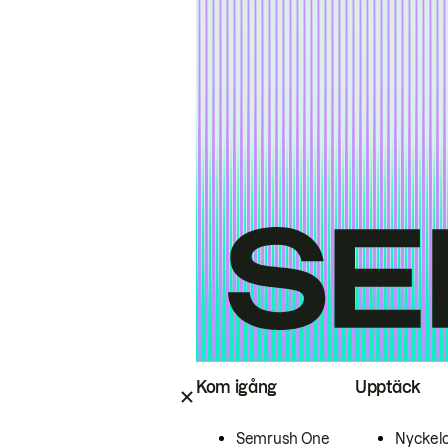
Kom igång
Upptäck
Semrush One
Nyckel