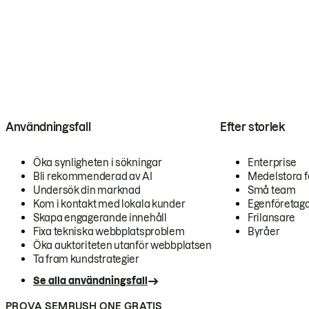
Användningsfall
Efter storlek
Öka synligheten i sökningar
Enterprise
Bli rekommenderad av AI
Medelstora f
Undersök din marknad
Små team
Kom i kontakt med lokala kunder
Egenföretag
Skapa engagerande innehåll
Frilansare
Fixa tekniska webbplatsproblem
Byråer
Öka auktoriteten utanför webbplatsen
Ta fram kundstrategier
Se alla användningsfall
PROVA SEMRUSH ONE GRATIS