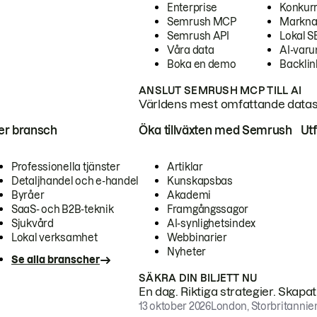
Enterprise
Konkur
Semrush MCP
Markna
Semrush API
Lokal 
Våra data
AI-var
Boka en demo
Backlin
ANSLUT SEMRUSH MCP TILL AI
Världens mest omfattande dataset
ter bransch
Öka tillväxten med Semrush
Ut
Professionella tjänster
Artiklar
Detaljhandel och e-handel
Kunskapsbas
Byråer
Akademi
SaaS- och B2B-teknik
Framgångssagor
Sjukvård
AI-synlighetsindex
Lokal verksamhet
Webbinarier
Nyheter
Se alla branscher
SÄKRA DIN BILJETT NU
En dag. Riktiga strategier. Skapa
13 oktober 2026
London, Storbritannie