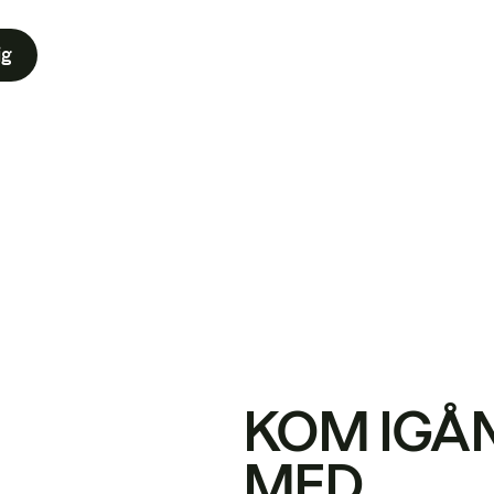
ig
KOM IGÅ
MED