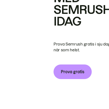
SEMRUS
IDAG
Prova Semrush gratis i sju da
när som helst.
Prova gratis