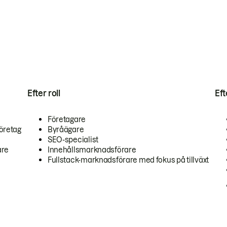
Efter roll
Ef
Företagare
öretag
Byråägare
SEO-specialist
are
Innehållsmarknadsförare
Fullstack-marknadsförare med fokus på tillväxt