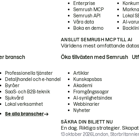
Enterprise
Konkur
Semrush MCP
Markna
Semrush API
Lokal 
Våra data
AI-var
Boka en demo
Backlin
ANSLUT SEMRUSH MCP TILL AI
Världens mest omfattande dataset
ter bransch
Öka tillväxten med Semrush
Ut
Professionella tjänster
Artiklar
Detaljhandel och e-handel
Kunskapsbas
Byråer
Akademi
SaaS- och B2B-teknik
Framgångssagor
Sjukvård
AI-synlighetsindex
Lokal verksamhet
Webbinarier
Nyheter
Se alla branscher
SÄKRA DIN BILJETT NU
En dag. Riktiga strategier. Skapa
13 oktober 2026
London, Storbritannie