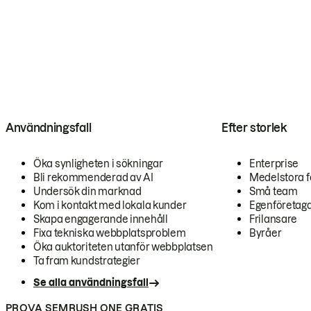
Användningsfall
Efter storlek
Öka synligheten i sökningar
Enterprise
Bli rekommenderad av AI
Medelstora f
Undersök din marknad
Små team
Kom i kontakt med lokala kunder
Egenföretag
Skapa engagerande innehåll
Frilansare
Fixa tekniska webbplatsproblem
Byråer
Öka auktoriteten utanför webbplatsen
Ta fram kundstrategier
Se alla användningsfall
PROVA SEMRUSH ONE GRATIS