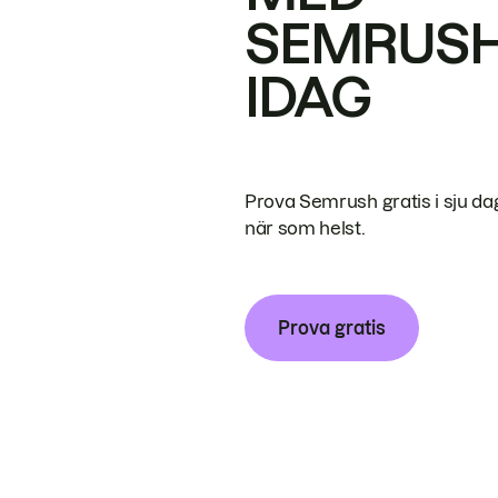
SEMRUS
IDAG
Prova Semrush gratis i sju da
när som helst.
Prova gratis