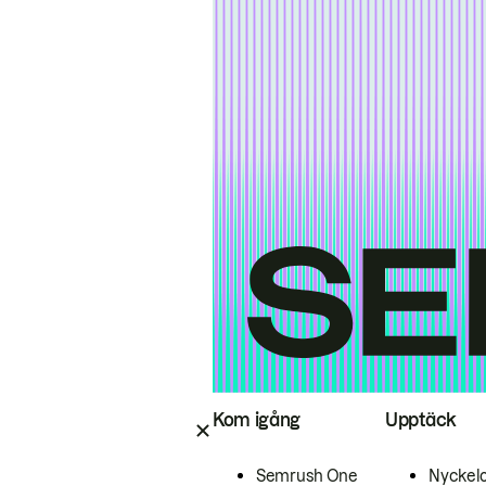
Kom igång
Upptäck
Semrush One
Nyckel