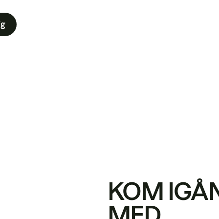
ig
KOM IGÅ
MED