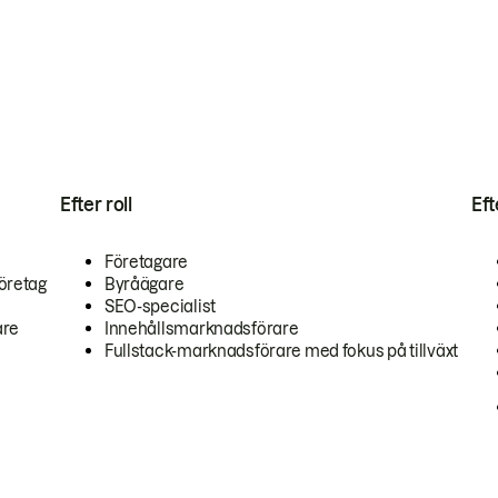
Efter roll
Ef
Företagare
öretag
Byråägare
SEO-specialist
are
Innehållsmarknadsförare
Fullstack-marknadsförare med fokus på tillväxt