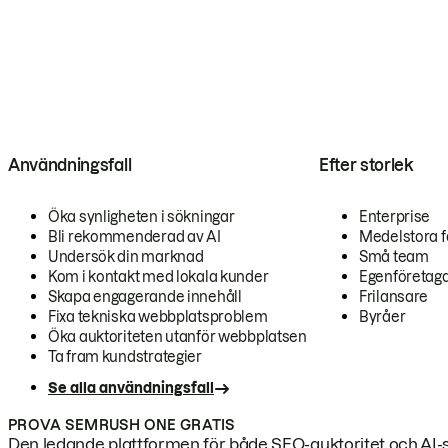
Användningsfall
Efter storlek
Öka synligheten i sökningar
Enterprise
Bli rekommenderad av AI
Medelstora f
Undersök din marknad
Små team
Kom i kontakt med lokala kunder
Egenföretag
Skapa engagerande innehåll
Frilansare
Fixa tekniska webbplatsproblem
Byråer
Öka auktoriteten utanför webbplatsen
Ta fram kundstrategier
Se alla användningsfall
PROVA SEMRUSH ONE GRATIS
Den ledande plattformen för både SEO-auktoritet och AI-s